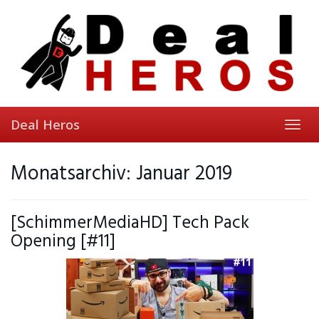
Skip
to
main
content
Deal Heros
Toggl
navig
Monatsarchiv: Januar 2019
[SchimmerMediaHD] Tech Pack
Opening [#11]