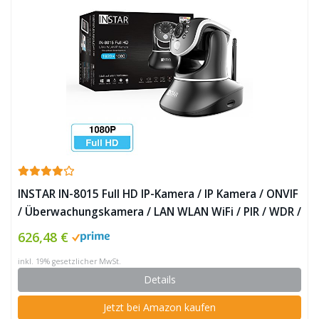
INSTAR IN-8015 Full HD IP-Kamera / IP Kamera / ONVIF
/ Überwachungskamera / LAN WLAN WiFi / PIR / WDR /
Bewegungserkennung / Nachtsicht / Weitwinkel /
626,48 €
steuerbar / Mikrofon / Lautsprecher / Baby Monitor ✪
inkl. 19% gesetzlicher MwSt.
Details
Jetzt bei Amazon kaufen