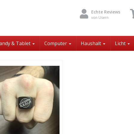
Echte Reviews
von Usern
andy & Tablet
Computer
Haushalt
Licht