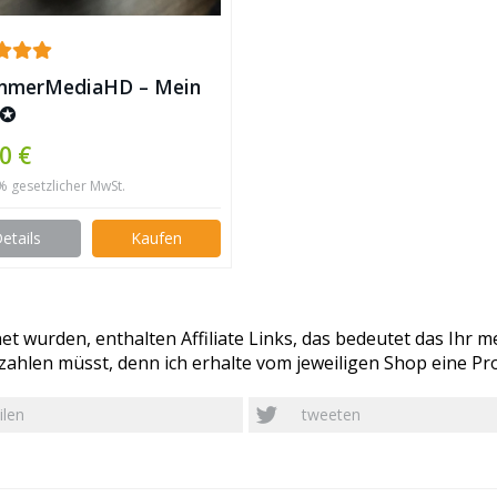
mmerMediaHD – Mein
 ✪
0 €
9% gesetzlicher MwSt.
etails
Kaufen
t wurden, enthalten Affiliate Links, das bedeutet das Ihr me
ahlen müsst, denn ich erhalte vom jeweiligen Shop eine Pro
ilen
tweeten