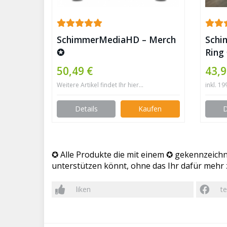
SchimmerMediaHD – Merch
Schi
✪
Ring
50,49 €
43,9
Weitere Artikel findet Ihr hier...
inkl. 1
Details
Kaufen
D
✪ Alle Produkte die mit einem ✪ gekennzeichne
unterstützen könnt, ohne das Ihr dafür mehr z
liken
te