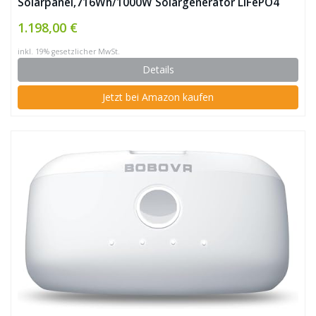
Solarpanel,716Wh/1000W Solargenerator LiFePO4
Batterie-Backup mit 2 230V AC Steckdosen,2 100W
1.198,00 €
USB-C,Stromgenerator für Outdoor Camping Home
inkl. 19% gesetzlicher MwSt.
RV Vanlife ✪
Details
Jetzt bei Amazon kaufen