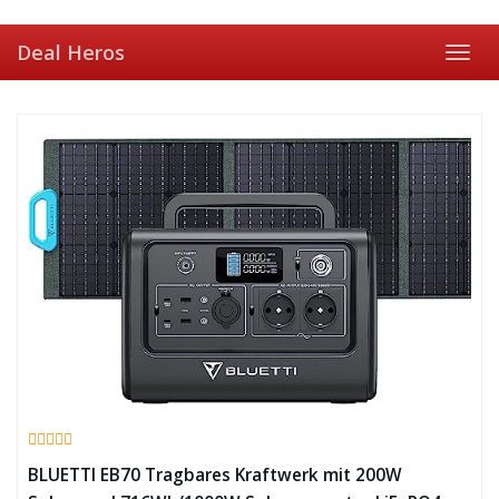
Skip
to
Deal Heros
main
Toggl
content
navig
BLUETTI EB70 Tragbares Kraftwerk mit 200W