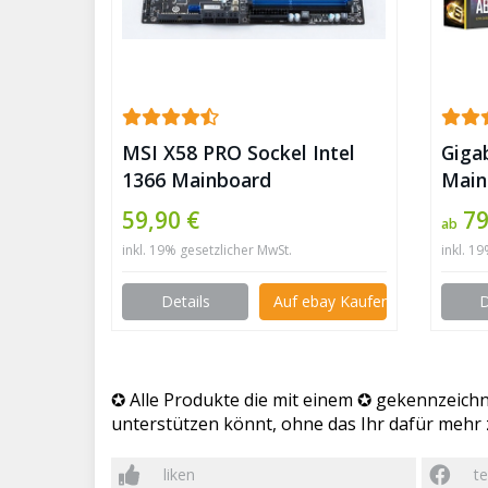
MSI X58 PRO Sockel Intel
Giga
1366 Mainboard
Main
Motherboard + 2x SATA
B350
59,90 €
79
ab
Kabel + Blende ✪
inkl. 19% gesetzlicher MwSt.
inkl. 1
Details
Auf ebay Kaufen
D
✪ Alle Produkte die mit einem ✪ gekennzeichne
unterstützen könnt, ohne das Ihr dafür mehr z
liken
te