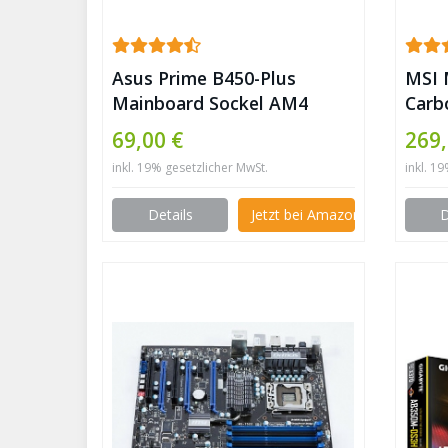
Asus Prime B450-Plus
MSI 
Mainboard Sockel AM4
Carb
(ATX, AMD AM4, DDR4-
/ AM
69,00 €
269,
Speicher, natives M.2, USB
USB 
inkl. 19% gesetzlicher MwSt.
inkl. 1
3.1 Gen 2) ✪
Details
Jetzt bei Amazon kaufen
D