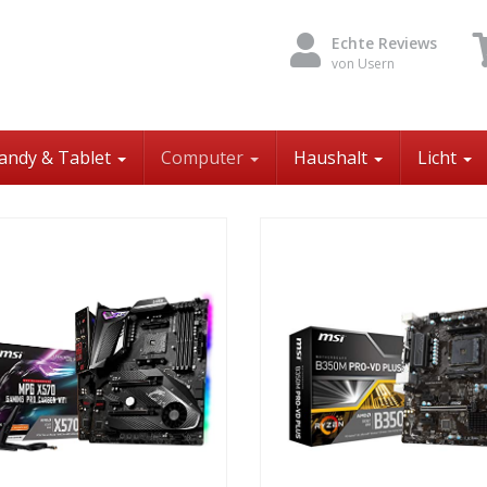
Echte Reviews
von Usern
andy & Tablet
Computer
Haushalt
Licht