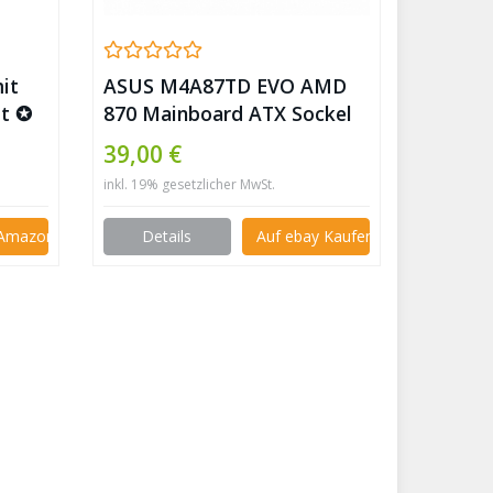
it
ASUS M4A87TD EVO AMD
ot ✪
870 Mainboard ATX Sockel
AM3 ✪
39,00 €
inkl. 19% gesetzlicher MwSt.
i Amazon kaufen
Details
Auf ebay Kaufen