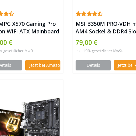
MPG X570 Gaming Pro
MSI B350M PRO-VDH m
on WiFi ATX Mainboard
AM4 Sockel & DDR4 Sl
D AM4 DDR4 CF m.2
00 €
79,00 €
3.2 Gen 2 + HDMI ✪
9% gesetzlicher MwSt.
inkl. 19% gesetzlicher MwSt.
etails
Jetzt bei Amazon kaufen
Details
Jetzt be