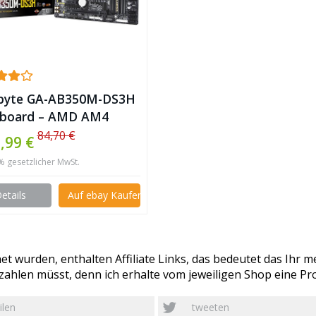
byte GA-AB350M-DS3H
board – AMD AM4
 (MicroATX) RAID ✪
84,70 €
,99 €
9% gesetzlicher MwSt.
etails
Auf ebay Kaufen
t wurden, enthalten Affiliate Links, das bedeutet das Ihr me
ahlen müsst, denn ich erhalte vom jeweiligen Shop eine Pro
ilen
tweeten