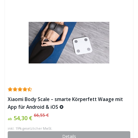
Xiaomi Body Scale – smarte Körperfett Waage mit
App für Android & iOS ✪
66,55 €
54,30 €
ab
inkl. 19% gesetzlicher MwSt.
Details