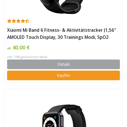
Xiaomi Mi Band 6 Fitness- & Aktivitätstracker (1,56″
AMOLED Touch Display, 30 Trainings Modi, SpO2
tracking, Schlaf- & Pulsüberwachung, bis zu 14 Tage
40,00 €
ab
Akkulaufzeit, 5ATM, Mi Fit o. Mi Wear App) ✪
inkl. 19% gesetzlicher MwSt.
Details
Kaufen