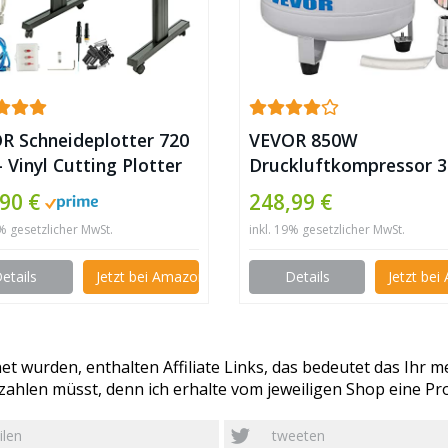
R Schneideplotter 720
VEVOR 850W
Vinyl Cutting Plotter
Druckluftkompressor 
oll mit der Software ✪
Flüsterkompressor ✪
,90 €
248,99 €
9% gesetzlicher MwSt.
inkl. 19% gesetzlicher MwSt.
etails
Jetzt bei Amazon kaufen
Details
Jetzt be
t wurden, enthalten Affiliate Links, das bedeutet das Ihr me
ahlen müsst, denn ich erhalte vom jeweiligen Shop eine Pro
ilen
tweeten