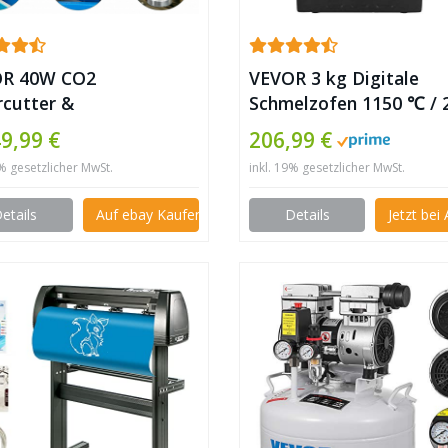
R 40W CO2
VEVOR 3 kg Digitale
rcutter &
Schmelzofen 1150 ℃ / 
iermaschine (K40 Laser)
℉ Elektische Schmelzo
9,99 €
206,99 €
mit Graphittiegel, Zang
9% gesetzlicher MwSt.
inkl. 19% gesetzlicher MwSt.
die Schmelzverarbeitu
von Gold, reinem Silber
etails
Auf ebay Kaufen
Details
Jetzt be
reinem Kupfer und
Aluminium ✪