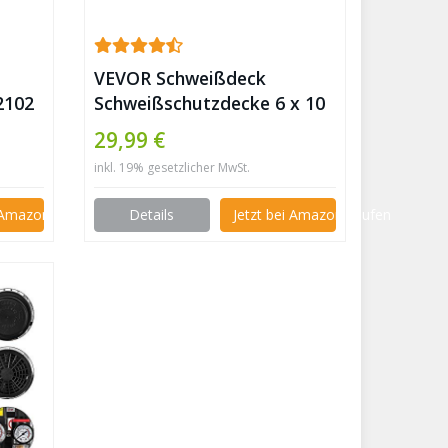
VEVOR Schweißdeck
2102
Schweißschutzdecke 6 x 10
fen
Weldinger Schweißzubehör
29,99 €
e für
Hitzeschutzgewebe schwarz
inkl. 19% gesetzlicher MwSt.
ng
✪
,
i Amazon kaufen
Details
Jetzt bei Amazon kaufen