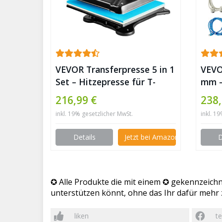
VEVOR Transferpresse 5 in 1
VEVO
Set – Hitzepresse für T-
mm – 
Shits, Caps, Tassen und
28 Z
216,99 €
238
mehr – 360 Grad
inkl. 19% gesetzlicher MwSt.
inkl. 1
Schwenkbar / Timer /
30x38cm ✪
Details
Jetzt bei Amazon kaufen
D
✪ Alle Produkte die mit einem ✪ gekennzeichne
unterstützen könnt, ohne das Ihr dafür mehr z
liken
te