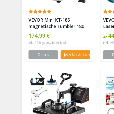
VEVOR Mini KT-185
VEVO
magnetische Tumbler 180
Lase
mm, Schmuck
Grav
174,99 €
44
ab
Poliermaschine und Finisher
✪
inkl. 19% gesetzlicher MwSt.
inkl. 1
Maschine mit guter
Zeitfunktion, schneller
Details
Jetzt bei Amazon kaufen
D
Verarbeitungsgeschwindigkeit
für Leichtmetall,
Nichteisenmetalle, 2000
RPM ✪