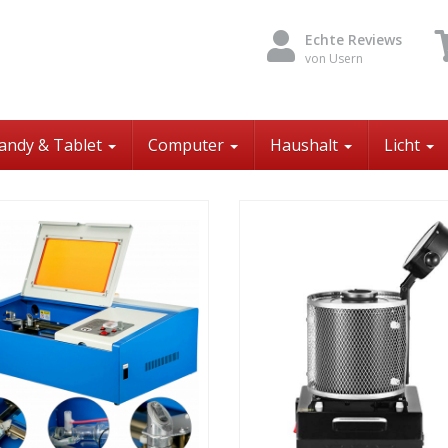
Echte Reviews
von Usern
andy & Tablet
Computer
Haushalt
Licht