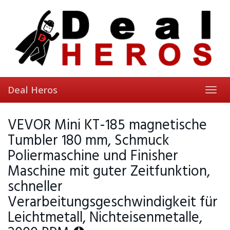
Skip
to
main
content
Deal Heros
Toggl
navig
VEVOR Mini KT-185 magnetische
Tumbler 180 mm, Schmuck
Poliermaschine und Finisher
Maschine mit guter Zeitfunktion,
schneller
Verarbeitungsgeschwindigkeit für
Leichtmetall, Nichteisenmetalle,