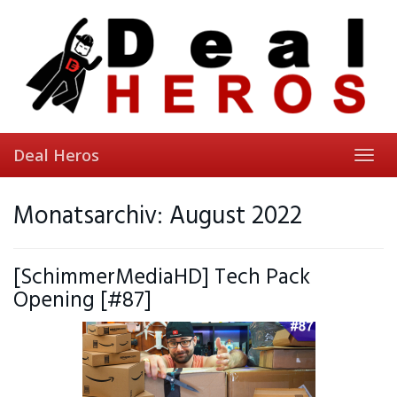
Skip
to
main
content
Deal Heros
Toggl
navig
Monatsarchiv: August 2022
[SchimmerMediaHD] Tech Pack
Opening [#87]