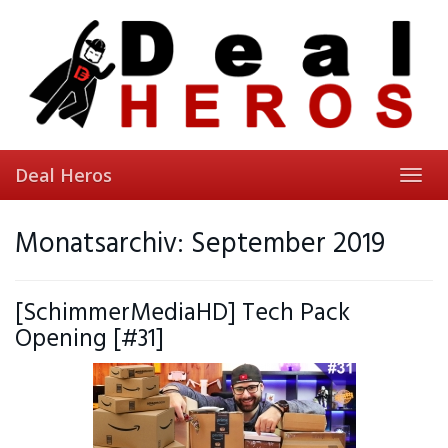
Skip
to
main
content
Deal Heros
Toggl
navig
Monatsarchiv: September 2019
[SchimmerMediaHD] Tech Pack
Opening [#31]