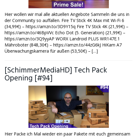
Hier wollen wir mal alle aktuellen Angebote Sammeln die uns in
der Community so auffallen. Fire TV Stick 4K Max mit Wi-Fi 6
(34,99€) – https://amzn.to/3D9Y15q Fire TV Stick 4K (21,99€) –
https://amzn.to/46BpVVc Echo Dot (5. Generation) (21,99€) –
https://amzn.to/3Q9yyAP WORX Landroid PLUS WR147E.1
Mähroboter (848,30€) – https://amzn.to/44zG6kJ HiKam A7
Überwachungskamera für außen (53,50€) – […]
[SchimmerMediaHD] Tech Pack
Opening [#94]
Hier Packe ich Mal wieder ein paar Pakete mit euch gemeinsam