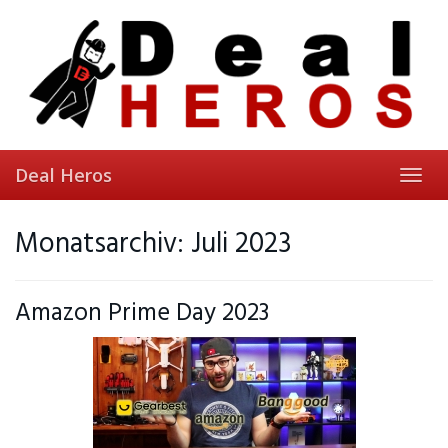
Skip
to
main
content
Deal Heros
Toggl
navig
Monatsarchiv: Juli 2023
Amazon Prime Day 2023