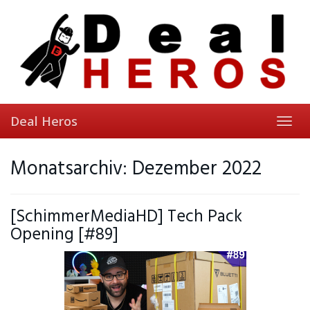
Skip
to
main
content
Deal Heros
Toggl
navig
Monatsarchiv: Dezember 2022
[SchimmerMediaHD] Tech Pack
Opening [#89]