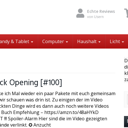
Echte Reviews
von Usern
andy & Tablet
Computer
Haushalt
Licht
D
d
k
z
ck Opening [#100]
ke ich Mal wieder ein paar Pakete mit euch gemeinsam
ir schauen was drin ist. Zu einigen der im Video
kten Dinge wird es dann auch noch weitere Videos
 Buch Empfehlung – https://amzn.to/48aHYkD
!!! Spoiler-Alarm Hier sind die im Video gezeigten
nde verlinkt. ✪ Anzucht