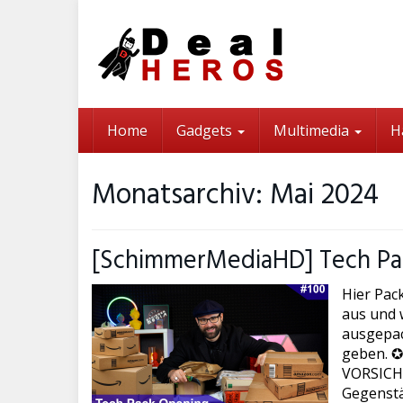
Skip
to
main
content
Home
Gadgets
Multimedia
H
Monatsarchiv: Mai 2024
[SchimmerMediaHD] Tech Pa
Hier Pac
aus und w
ausgepac
geben. ✪
VORSICHT 
Gegenstä