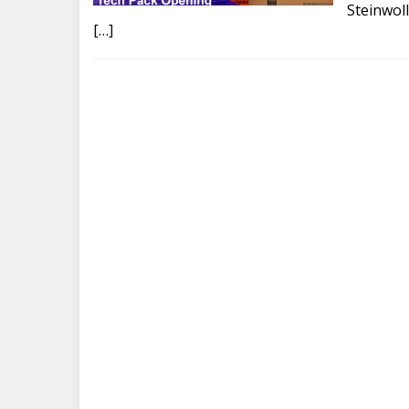
Steinwol
[…]