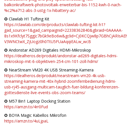
balkonkraftwerk-photovoltaik-erweiterbar-bis-1152-kwh-0-nach-
%c2%a712-abs-3-ustg-1x-hibattery-ac/
✪ Clawlab H1 Tufting Kit
https://clawlab.com/de/products/clawlab-tufting-kit-h1?
gad_source=1&gad_campaignid=22338362840&gbraid=0AAAAA-
8s1x9Kfclyt7SggJc7bGk9eBo6w&gclid=Cj0KCQjw8p7GBhCjARIs
V3WNCtwX_ZjUogz0h0TtU5FUaAqqiEALw_wcB
✪ Andonstar AD269 Digitales HDMI-Mikroskop
https://dealheros.de/produkt/andonstar-ad269-digitales-hdmi-
mikroskop-mit-6-objektiven-254-cm-101-zoll-hdmi/
✪ NearStream VM20 4K USB Streaming-Kamera
https://dealheros.de/produkt/nearstream-vm20-4k-usb-
streaming-kamera-mit-40x-hybrid-zoomfernbedienung-hdmi-
usb-rj45-ausgang-multicam-tauglich-fuer-bildung-konferenzen-
gottesdienste-live-events-obs-zoom-teams/
✪ M57 8in1 Laptop Docking Station
https://amzn.to/4rr0Fud
✪ BOYA Magic Kabellos Mikrofon
https://amzn.to/4uLjpaL