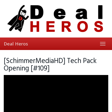
Skip
to
main
content
Deal Heros
Toggl
navig
[SchimmerMediaHD] Tech Pack
Opening [#109]