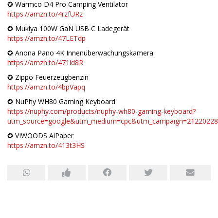
✪ Warmco D4 Pro Camping Ventilator
https://amzn.to/4rzfURz
✪ Mukiya 100W GaN USB C Ladegerät
https://amzn.to/47LETdp
✪ Anona Pano 4K Innenüberwachungskamera
https://amzn.to/471id8R
✪ Zippo Feuerzeugbenzin
https://amzn.to/4bpVapq
✪ NuPhy WH80 Gaming Keyboard
https://nuphy.com/products/nuphy-wh80-gaming-keyboard?
utm_source=google&utm_medium=cpc&utm_campaign=21220228
✪ VIWOODS AiPaper
https://amzn.to/413t3HS