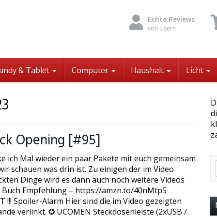
Echte Reviews
von Usern
andy & Tablet
Computer
Haushalt
Licht
23
D
d
k
z
ck Opening [#95]
ke ich Mal wieder ein paar Pakete mit euch gemeinsam
ir schauen was drin ist. Zu einigen der im Video
kten Dinge wird es dann auch noch weitere Videos
 Buch Empfehlung – https://amzn.to/40nMtp5
!!! Spoiler-Alarm Hier sind die im Video gezeigten
nde verlinkt. ✪ UCOMEN Steckdosenleiste (2xUSB /