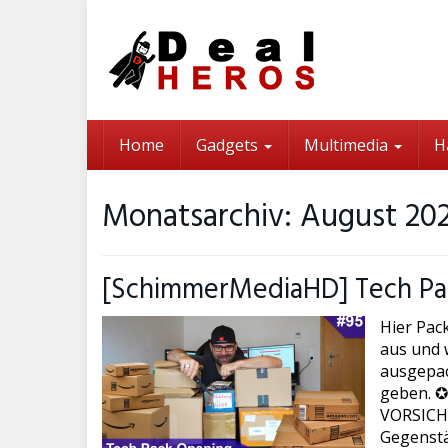
Skip
to
main
content
Home
Gadgets
Multimedia
H
Monatsarchiv: August 20
[SchimmerMediaHD] Tech Pa
Hier Pac
aus und w
ausgepac
geben. ✪
VORSICHT 
Gegenstä