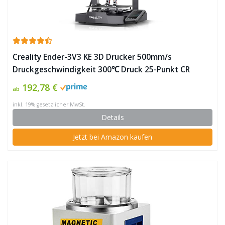
Creality Ender-3V3 KE 3D Drucker 500mm/s
Druckgeschwindigkeit 300℃ Druck 25-Punkt CR
Touch Hotend mit 60W Keramischer Heizung
192,78 €
ab
Doppellüfter Intelligente UI und Selbsttest für
inkl. 19% gesetzlicher MwSt.
Kalibrierung 220*220*240mm ✪
Details
Jetzt bei Amazon kaufen