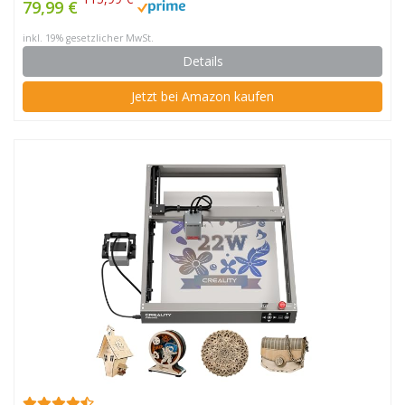
79,99 €
staubdicht,Feuerfest,Augenschutz,gegen
inkl. 19% gesetzlicher MwSt.
Rauch,Lärm,700x720x400mm ✪
Details
Jetzt bei Amazon kaufen