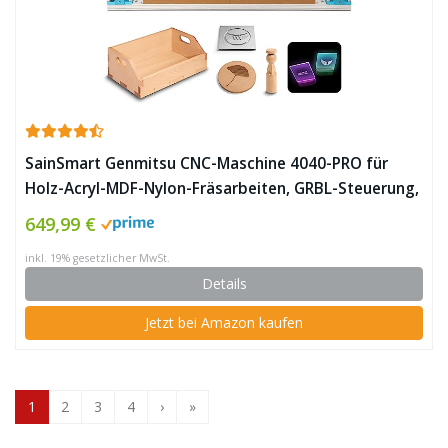
SainSmart Genmitsu CNC-Maschine 4040-PRO für
Holz-Acryl-MDF-Nylon-Fräsarbeiten, GRBL-Steuerung,
3-Achsen-CNC-Fräsmaschine, Arbeitsbereich 400 x
649,99 €
400 x 78mm ✪
inkl. 19% gesetzlicher MwSt.
Details
Jetzt bei Amazon kaufen
1
2
3
4
›
»