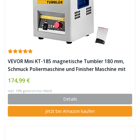
VEVOR Mini KT-185 magnetische Tumbler 180 mm,
Schmuck Poliermaschine und Finisher Maschine mit
guter Zeitfunktion, schneller
174,99 €
Verarbeitungsgeschwindigkeit für Leichtmetall,
inkl. 19% gesetzlicher MwSt.
Nichteisenmetalle, 2000 RPM ✪
Details
Jetzt bei Amazon kaufen