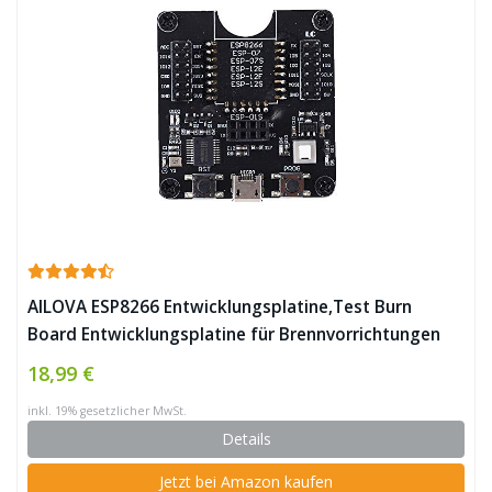
AILOVA ESP8266 Entwicklungsplatine,Test Burn
Board Entwicklungsplatine für Brennvorrichtungen
für ESP-01 / 01S / 12E / 12F / 12S / 18T ESP8266-IoF-
18,99 €
Funk-WIFI-Transceivermodul ✪
inkl. 19% gesetzlicher MwSt.
Details
Jetzt bei Amazon kaufen