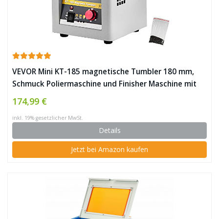
VEVOR Mini KT-185 magnetische Tumbler 180 mm,
Schmuck Poliermaschine und Finisher Maschine mit
guter Zeitfunktion, schneller
174,99 €
Verarbeitungsgeschwindigkeit für Leichtmetall,
inkl. 19% gesetzlicher MwSt.
Nichteisenmetalle, 2000 RPM ✪
Details
Jetzt bei Amazon kaufen