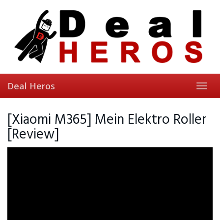
Skip
to
main
content
Deal Heros
Toggl
navig
[Xiaomi M365] Mein Elektro Roller
[Review]