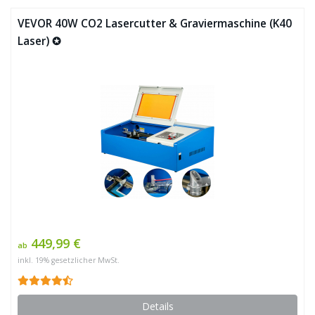
VEVOR 40W CO2 Lasercutter & Graviermaschine (K40
Laser) ✪
449,99 €
ab
inkl. 19% gesetzlicher MwSt.
Details