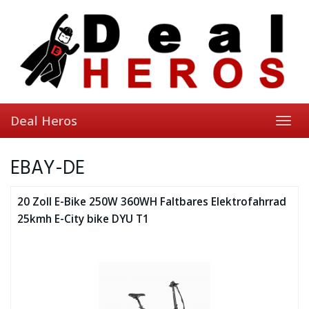
Skip
to
main
content
Deal Heros
Toggl
navig
EBAY-DE
20 Zoll E-Bike 250W 360WH Faltbares Elektrofahrrad
25kmh E-City bike DYU T1