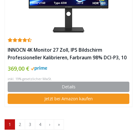
INNOCN 4K Monitor 27 Zoll, IPS Bildschirm
Professioneller Kalibrieren, Farbraum 98% DCI-P3, 10
Bit, 350nits, HDR, (HDMI/DisplayPort/USB-
369,00 €
C/Audio/Lautsprecher), Höhenverstellbar, VESA
inkl. 19% gesetzlicher MwSt.
75×75, 27C1U-D ✪
Details
Jetzt bei Amazon kaufen
1
2
3
4
›
»