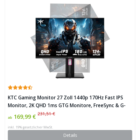
KTC Gaming Monitor 27 Zoll 1440p 170Hz Fast IPS
Monitor, 2K QHD 1ms GTG Monitore, FreeSync & G-
Sync 131%sRGB HDR10 Vertikaler PC Bildschirm,
231,51 €
169,99 €
ab
Schwenken Neigen Höhe Pivot einstellbar
inkl. 19% gesetzlicher MwSt.
HDMI/DP/USB, H27T22 ✪
Details