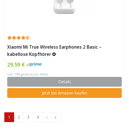
Xiaomi Mi True Wireless Earphones 2 Basic –
kabellose Kopfhörer ✪
29,59 €
inkl. 19% gesetzlicher MwSt.
Details
Jetzt bei Amazon kaufen
1
2
3
4
›
»