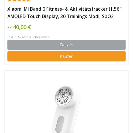
Xiaomi Mi Band 6 Fitness- & Aktivitätstracker (1,56″
AMOLED Touch Display, 30 Trainings Modi, SpO2
tracking, Schlaf- & Pulsüberwachung, bis zu 14 Tage
40,00 €
ab
Akkulaufzeit, 5ATM, Mi Fit o. Mi Wear App) ✪
inkl. 19% gesetzlicher MwSt.
Details
Kaufen