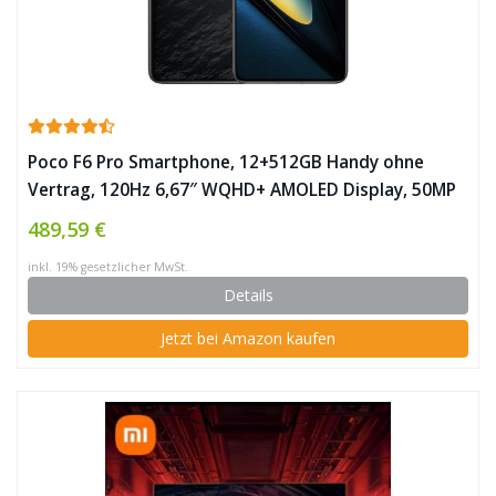
Poco F6 Pro Smartphone, 12+512GB Handy ohne
Vertrag, 120Hz 6,67″ WQHD+ AMOLED Display, 50MP
OIS Dreifach-Kamera, 5000mAh, 120W HyperCharge,
489,59 €
Dual-SIM, Black ✪
inkl. 19% gesetzlicher MwSt.
Details
Jetzt bei Amazon kaufen