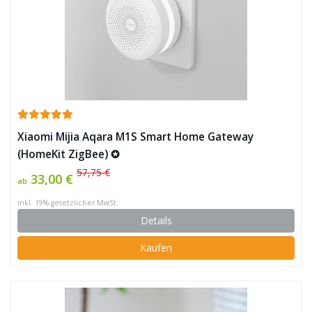
Xiaomi Mijia Aqara M1S Smart Home Gateway
(HomeKit ZigBee) ✪
57,75 €
33,00 €
ab
inkl. 19% gesetzlicher MwSt.
Details
Kaufen