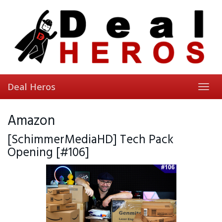
Skip
to
main
content
Deal Heros
Toggl
navig
Amazon
[SchimmerMediaHD] Tech Pack
Opening [#106]