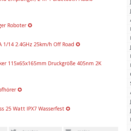
er Roboter ✪
5A 1/14 2.4GHz 25km/h Off Road ✪
cker 115x65x165mm Druckgröße 405nm 2K
pfhörer ✪
s 25 Watt IPX7 Wasserfest ✪