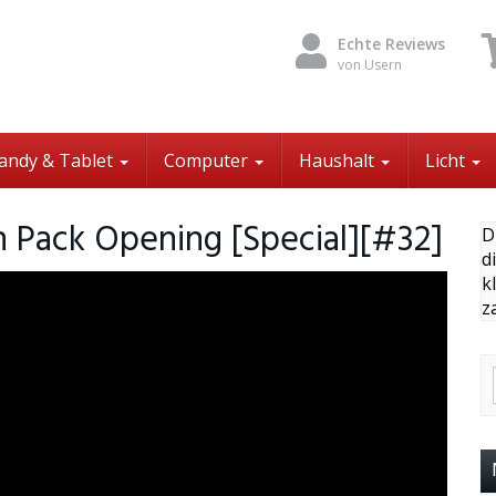
Echte Reviews
von Usern
andy & Tablet
Computer
Haushalt
Licht
Pack Opening [Special][#32]
D
d
k
z