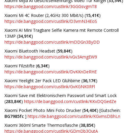
Xiaomi Mijia AI Gesichtserkennungs Video Tür Klingel (
33,54€
)
https://de.banggood.com/custlink/3GGGsvgmT8
Xiaomi Mi 4C Router (2,4GHz 300 Mbit/s) (
15,41€
)
https://de.banggood.com/custlink/D3vmN34EoS
Xiaomi AI Mini Tragbare Selfie Kamera mit Remote Controll
13MP (
34,91€
)
https://de.banggood.com/custlink/mDDGn3ByDD
Xiaomi Bluetooth Headset (
59,84€
)
https://de.banggood.com/custlink/vGv3AmgEW9
Xiaomi Filzstifte (
6,34€
)
https://de.banggood.com/custlink/DvKKnDeRHE
Xiaomi Yeelight 2er Pack LED Glühbirne (
36,17€
)
https://de.banggood.com/custlink/GvKGNK0RFl
Xiaomi Save mit Elektronischem Passwort und Smart Lock
(
283,84€
)
https://de.banggood.com/custlink/KKvDQGedZe
Xiaomi Pocket Photo Mini Foto Drucker (
54,40€
) [Gutschein:
BG7985fc
]
https://de.banggood.com/custlink/KGvmsDBhLn
Xiaomi 360ml Smarte Thermosflasche (
38,85€
)
https://de.banggood.com/custlink/GDmDb3OutA