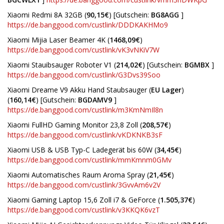
Xiaomi Redmi 8A 32GB (
90,15€
) [Gutschein:
BG8AGG
]
https://de.banggood.com/custlink/DDDKAKHMo9
Xiaomi Mijia Laser Beamer 4K (
1468,09€
)
https://de.banggood.com/custlink/vK3vNKiV7W
Xiaomi Stauibsauger Roboter V1 (
214,02€
) [Gutschein:
BGMBX
]
https://de.banggood.com/custlink/G3Dvs39Soo
Xiaomi Dreame V9 Akku Hand Staubsauger (
EU Lager
)
(
160,14€
) [Gutschein:
BGDAMV9
]
https://de.banggood.com/custlink/m3KmNmIl8n
Xiaomi FullHD Gaming Monitor 23,8 Zoll (
208,57€
)
https://de.banggood.com/custlink/vKDKNKB3sF
Xiaomi USB & USB Typ-C Ladegerät bis 60W (
34,45€
)
https://de.banggood.com/custlink/mmKmnm0GMv
Xiaomi Automatisches Raum Aroma Spray (
21,45€
)
https://de.banggood.com/custlink/3GvvAm6v2V
Xiaomi Gaming Laptop 15,6 Zoll i7 & GeForce (
1.505,37€
)
https://de.banggood.com/custlink/v3KKQK6vzT