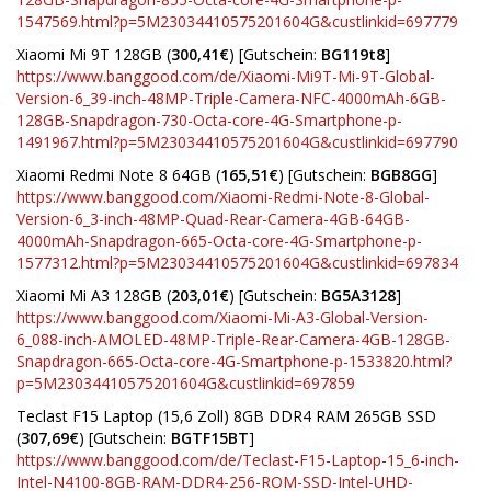
1547569.html?p=5M23034410575201604G&custlinkid=697779
Xiaomi Mi 9T 128GB (
300,41€
) [Gutschein:
BG119t8
]
https://www.banggood.com/de/Xiaomi-Mi9T-Mi-9T-Global-
Version-6_39-inch-48MP-Triple-Camera-NFC-4000mAh-6GB-
128GB-Snapdragon-730-Octa-core-4G-Smartphone-p-
1491967.html?p=5M23034410575201604G&custlinkid=697790
Xiaomi Redmi Note 8 64GB (
165,51€
) [Gutschein:
BGB8GG
]
https://www.banggood.com/Xiaomi-Redmi-Note-8-Global-
Version-6_3-inch-48MP-Quad-Rear-Camera-4GB-64GB-
4000mAh-Snapdragon-665-Octa-core-4G-Smartphone-p-
1577312.html?p=5M23034410575201604G&custlinkid=697834
Xiaomi Mi A3 128GB (
203,01€
) [Gutschein:
BG5A3128
]
https://www.banggood.com/Xiaomi-Mi-A3-Global-Version-
6_088-inch-AMOLED-48MP-Triple-Rear-Camera-4GB-128GB-
Snapdragon-665-Octa-core-4G-Smartphone-p-1533820.html?
p=5M23034410575201604G&custlinkid=697859
Teclast F15 Laptop (15,6 Zoll) 8GB DDR4 RAM 265GB SSD
(
307,69€
) [Gutschein:
BGTF15BT
]
https://www.banggood.com/de/Teclast-F15-Laptop-15_6-inch-
Intel-N4100-8GB-RAM-DDR4-256-ROM-SSD-Intel-UHD-