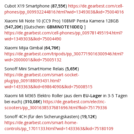
Cubot X19 Smartphone (
87,55€
)
https://de.gearbest.com/cell-
phones/pp_009932244816.html?wid=1349303&lkid=75004016
Xiaomi Mi Note 10 (CC9 Pro) 108MP Penta Kamera 128GB
(
547,20€
) [Gutschein:
GBMINOTE10DEQ
]
https://de.gearbest.com/cell-phones/pp_009781495194.html?
wid=1349303&lkid=75004490
Xiaomi Mijia Gimbal (
64,76€
)
https://de.gearbest.com/tripods/pp_3007719016300946.html?
wid=2000001&lkid=75005132
Sonoff Mini SmartHome Relais (
5,65€
)
https://de.gearbest.com/smart-socket-
plug/pp_009188093431.html?
wid=1433363&lkid=69864090&lkid=75008515
Xiaomi Mi M365 Elektro Roller (aus dem
EU-Lager
in 3-5 Tagen
bei euch) (
310,08€
)
https://de.gearbest.com/electric-
scooters/pp_3001638537681696.html?lkid=75179336
Sonoff 4CH (für den Sicherungskasten) (
19,12€
)
https://de.gearbest.com/smart-home-
controls/pp_1701133.html?wid=1433363&lkid=75180109