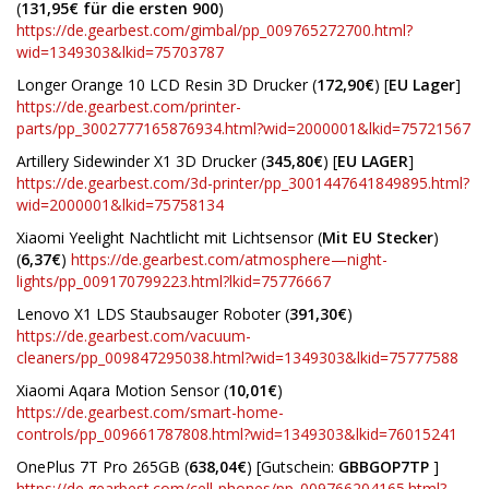
(
131,95€ für die ersten 900
)
https://de.gearbest.com/gimbal/pp_009765272700.html?
wid=1349303&lkid=75703787
Longer Orange 10 LCD Resin 3D Drucker (
172,90€
) [
EU Lager
]
https://de.gearbest.com/printer-
parts/pp_3002777165876934.html?wid=2000001&lkid=75721567
Artillery Sidewinder X1 3D Drucker (
345,80€
) [
EU LAGER
]
https://de.gearbest.com/3d-printer/pp_3001447641849895.html?
wid=2000001&lkid=75758134
Xiaomi Yeelight Nachtlicht mit Lichtsensor (
Mit EU Stecker
)
(
6,37€
)
https://de.gearbest.com/atmosphere—night-
lights/pp_009170799223.html?lkid=75776667
Lenovo X1 LDS Staubsauger Roboter (
391,30€
)
https://de.gearbest.com/vacuum-
cleaners/pp_009847295038.html?wid=1349303&lkid=75777588
Xiaomi Aqara Motion Sensor (
10,01€
)
https://de.gearbest.com/smart-home-
controls/pp_009661787808.html?wid=1349303&lkid=76015241
OnePlus 7T Pro 265GB (
638,04€
) [Gutschein:
GBBGOP7TP
]
https://de.gearbest.com/cell-phones/pp_009766204165.html?