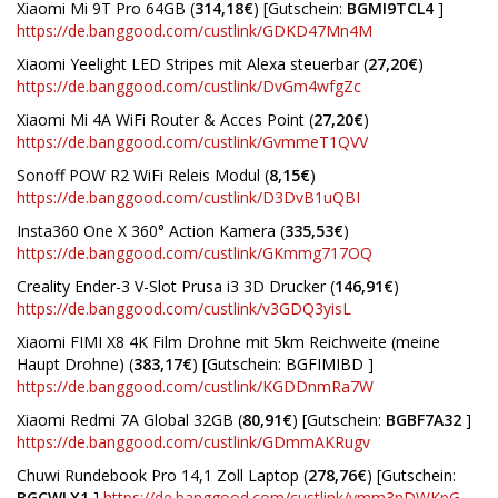
Xiaomi Mi 9T Pro 64GB (
314,18€
) [Gutschein:
BGMI9TCL4
]
https://de.banggood.com/custlink/GDKD47Mn4M
Xiaomi Yeelight LED Stripes mit Alexa steuerbar (
27,20€
)
https://de.banggood.com/custlink/DvGm4wfgZc
Xiaomi Mi 4A WiFi Router & Acces Point (
27,20€
)
https://de.banggood.com/custlink/GvmmeT1QVV
Sonoff POW R2 WiFi Releis Modul (
8,15€
)
https://de.banggood.com/custlink/D3DvB1uQBI
Insta360 One X 360° Action Kamera (
335,53€
)
https://de.banggood.com/custlink/GKmmg717OQ
Creality Ender-3 V-Slot Prusa i3 3D Drucker (
146,91€
)
https://de.banggood.com/custlink/v3GDQ3yisL
Xiaomi FIMI X8 4K Film Drohne mit 5km Reichweite (meine
Haupt Drohne) (
383,17€
) [Gutschein: BGFIMIBD ]
https://de.banggood.com/custlink/KGDDnmRa7W
Xiaomi Redmi 7A Global 32GB (
80,91€
) [Gutschein:
BGBF7A32
]
https://de.banggood.com/custlink/GDmmAKRugv
Chuwi Rundebook Pro 14,1 Zoll Laptop (
278,76€
) [Gutschein:
BGCWLX1
]
https://de.banggood.com/custlink/vmm3nDWKpG