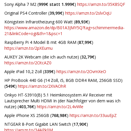
Sony Alpha 7 M2 (
999€ statt 1.999€
)
https://amzn.to/35K8SQF
Original PS4 Controller (
39,99€
)
https://amzn.to/2slvOqU
Königstein Infrarotheizung 600 Watt (
89,93€
)
https://www.amazon.de/dp/B01A3JMY5Q?tag=schimmermedia-
21&linkCode=ogi&th=1&psc=1
RaspBerry Pi 4 Model B mit 4GB RAM (
87,99€
)
https://amzn.to/2pXEumu
AUKEY 2K Webcam (die ich auch nutze) (
32,79€
)
https://amzn.to/2OtcAZ0
Apple iPad 10,2 Zoll (
339€
)
https://amzn.to/2OvmXeO
HP ProBook 440 G6 (14 Zoll, i5, 8GB DDR4 RAM, 256GB SSD)
(
549€
)
https://amzn.to/2XVAOhR
Onkyo HT-S3910(B) 5.1 Heimkinosystem AV Receiver mit
Lautsprecher Multi HDMI In (der Nachfolger von dem was ich
nutze) (
403,76€
)
https://amzn.to/2L4vWle
Apple iPhone XS 256GB (
768,98€
)
https://amzn.to/33uuEpZ
NTGEAR 8-Port Gigabit LAN Switch (
17,90€
)
https://amzn.to/34APk0M