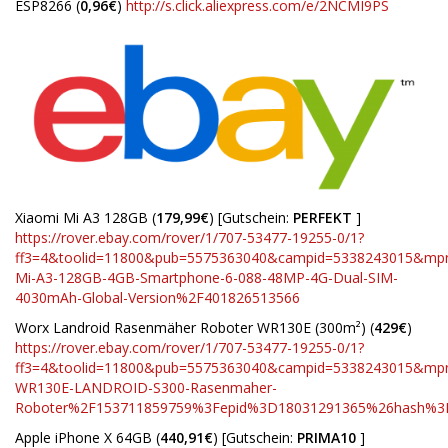
ESP8266 (
0,96€
)
http://s.click.aliexpress.com/e/2NCMI9PS
Xiaomi Mi A3 128GB (
179,99€
) [Gutschein:
PERFEKT
]
https://rover.ebay.com/rover/1/707-53477-19255-0/1?
ff3=4&toolid=11800&pub=5575363040&campid=5338243015&mp
Mi-A3-128GB-4GB-Smartphone-6-088-48MP-4G-Dual-SIM-
4030mAh-Global-Version%2F401826513566
Worx Landroid Rasenmäher Roboter WR130E (300m²) (
429€
)
https://rover.ebay.com/rover/1/707-53477-19255-0/1?
ff3=4&toolid=11800&pub=5575363040&campid=5338243015&m
WR130E-LANDROID-S300-Rasenmaher-
Roboter%2F153711859759%3Fepid%3D18031291365%26hash%
Apple iPhone X 64GB (
440,91€
) [Gutschein:
PRIMA10
]