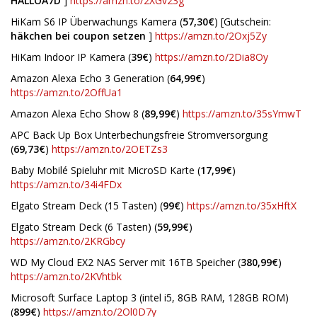
HALLOA7D
]
https://amzn.to/2XGv23g
HiKam S6 IP Überwachungs Kamera (
57,30€
) [Gutschein:
häkchen bei coupon setzen
]
https://amzn.to/2Oxj5Zy
HiKam Indoor IP Kamera (
39€
)
https://amzn.to/2Dia8Oy
Amazon Alexa Echo 3 Generation (
64,99€
)
https://amzn.to/2OffUa1
Amazon Alexa Echo Show 8 (
89,99€
)
https://amzn.to/35sYmwT
APC Back Up Box Unterbechungsfreie Stromversorgung
(
69,73€
)
https://amzn.to/2OETZs3
Baby Mobilé Spieluhr mit MicroSD Karte (
17,99€
)
https://amzn.to/34i4FDx
Elgato Stream Deck (15 Tasten) (
99€
)
https://amzn.to/35xHftX
Elgato Stream Deck (6 Tasten) (
59,99€
)
https://amzn.to/2KRGbcy
WD My Cloud EX2 NAS Server mit 16TB Speicher (
380,99€
)
https://amzn.to/2KVhtbk
Microsoft Surface Laptop 3 (intel i5, 8GB RAM, 128GB ROM)
(
899€
)
https://amzn.to/2Ol0D7y