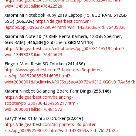
wid=1349303&lkid=76422528
Xiaomi Mi Notebook Ruby 2019 Laptop (15, 8GB RAM, 512GB
SSD) (
566,32€
)
https://de.gearbest.com/2in1-
laptops/pp_009638729694.html?wid=1433363&lkid=76435326
Xiaomi Mi Note 10 (108MP Penta Kamera, 128GB Speicher,
6GB RAM) (
446,50€
)[Gutschein:
GBXMNT10
]
https://de.gearbest.com/cell-phones/pp_009781495194.html?
wid=1349303&lkid=76445623
Elegoo Mars Resin 3D Drucker (
241,48€
)
https://www.gearbest.com/3d-printers–3d-printer-
kits/pp_3005208552514695.html?
wid=2000001&fbclid=IwAR0ESxz6aoA9X72w6E12IXGOv8_7Aa5dKb
Xiaomi Ninebot Balancing Board Fahr Dings (
255,14€
)
https://de.gearbest.com/balancing-
scooter/pp_3007304354959217.html?
wid=2000001&lkid=76481572
Easythreed X1 Mini 3D Drucker (
82,01€
)
https://de.gearbest.com/3d-printers–3d-printer-
kits/pp_009992598572.html?wid=1433363&lkid=76521525