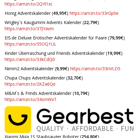
https://amzn.to/2QYl1xc
Honig Adventskalender (
49,95€
)
https://amzn.to/33rGp0e
Wrigley´s Kaugummi Advents Kalender (
22,79€
)
https://amzn.to/37JYavm
EIS.de Deluxe Erotischer Adventskalender für Paare (
79,99€
)
https://amzn.to/35OQ1UL
Kinder Überraschung und Friends Adventskalender (
19,99€
)
https://amzn.to/33kCdQ0
Nimm2 Adventskalender (
9,99€
)
https://amzn.to/33nVLD5
Chupa Chups Adventskalender (
32,70€
)
https://amzn.to/2KZa6Qe
M&M´s & Frinds Adventskalender (
10,79€
)
https://amzn.to/34smWxT
Xiaomi Mijia 1S Staubsauger Roboter (
254,80€
)