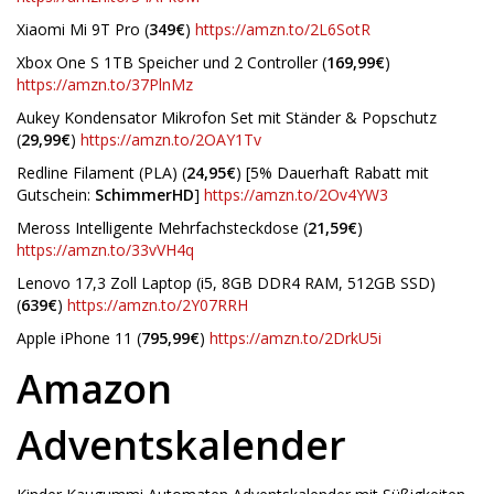
Xiaomi Mi 9T Pro (
349€
)
https://amzn.to/2L6SotR
Xbox One S 1TB Speicher und 2 Controller (
169,99€
)
https://amzn.to/37PlnMz
Aukey Kondensator Mikrofon Set mit Ständer & Popschutz
(
29,99€
)
https://amzn.to/2OAY1Tv
Redline Filament (PLA) (
24,95€
) [5% Dauerhaft Rabatt mit
Gutschein:
SchimmerHD
]
https://amzn.to/2Ov4YW3
Meross Intelligente Mehrfachsteckdose (
21,59€
)
https://amzn.to/33vVH4q
Lenovo 17,3 Zoll Laptop (i5, 8GB DDR4 RAM, 512GB SSD)
(
639€
)
https://amzn.to/2Y07RRH
Apple iPhone 11 (
795,99€
)
https://amzn.to/2DrkU5i
Amazon
Adventskalender