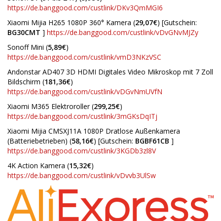
https://de.banggood.com/custlink/DKv3QmMGI6
Xiaomi Mijia H265 1080P 360° Kamera (
29,07€
) [Gutschein:
BG30CMT
]
https://de.banggood.com/custlink/vDvGNvMJZy
Sonoff Mini (
5,89€
)
https://de.banggood.com/custlink/vmD3NKzVSC
Andonstar AD407 3D HDMI Digitales Video Mikroskop mit 7 Zoll
Bildschirm (
181,36€
)
https://de.banggood.com/custlink/vDGvNmUVfN
Xiaomi M365 Elektroroller (
299,25€
)
https://de.banggood.com/custlink/3mGKsDqITj
Xiaomi Mijia CMSXJ11A 1080P Dratlose Außenkamera
(Batteriebetrieben) (
58,16€
) [Gutschein:
BGBF61CB
]
https://de.banggood.com/custlink/3KGDb3zl8V
4K Action Kamera (
15,32€
)
https://de.banggood.com/custlink/vDvvb3UlSw