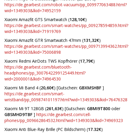
https://de.gearbest.com/robot-vacuum/pp_009977063488.html?
wid=1349303&lkid=74952159
Xiaomi Amazfit GTS Smartwatch (
128,10€
)
https://de.gearbest.com/smart-watches/pp_009278594859.html?
wid=1349303&lkid=71919769
Xiaomi Amazfit GTR Smartwatch 47mm (
131,32€
)
https://de.gearbest.com/smart-watches/pp_009713994362.html?
wid=1349303&lkid=75006898
Xiaomi Redmi AirDots TWS Kopfhörer (
17,79€
)
https://de.gearbest.com/bluetooth-
headphones/pp_3007642299125449.html?
wid=2000001&lkid=74964530
Xiaomi Mi Band 4 (
20,60€
) [Gutschein:
GBXMSHBF
]
https://de.gearbest.com/smart-
wristband/pp_009874101197.html?wid=1349303&lkid=76476328
Xiaomi Mi 9T 128GB (
261,63€
) [Gutschein:
GBMI9T800
oder
GBSMHD9TBF
]
https://de.gearbest.com/cell-
phones/pp_009662864532.html?wid=1349303&lkid=74969323
Xiaomi Anti Blue-Ray Brille (PC Bildschirm) (
17.32€
)