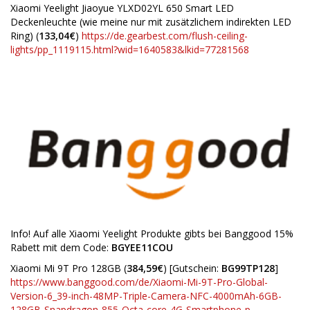
Xiaomi Yeelight Jiaoyue YLXD02YL 650 Smart LED
Deckenleuchte (wie meine nur mit zusätzlichem indirekten LED
Ring) (
133,04€
)
https://de.gearbest.com/flush-ceiling-
lights/pp_1119115.html?wid=1640583&lkid=77281568
Info! Auf alle Xiaomi Yeelight Produkte gibts bei Banggood 15%
Rabett mit dem Code:
BGYEE11COU
Xiaomi Mi 9T Pro 128GB (
384,59€
) [Gutschein:
BG99TP128
]
https://www.banggood.com/de/Xiaomi-Mi-9T-Pro-Global-
Version-6_39-inch-48MP-Triple-Camera-NFC-4000mAh-6GB-
128GB-Snapdragon-855-Octa-core-4G-Smartphone-p-