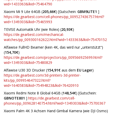
wid=1433363&lkid=75464790
Xiaomi Mi 9 Lite 64GB (
205,66€
) [Gutschein:
GBM9LITE1
]
https://de.gearbest.com/cell-phones/pp_009527436757.html?
wid=1349303&lkid=75465993
TEVISE Automatik Uhr (wie Rolex) (
20,93€
)
https://de.gearbest.com/mechanical-
watches/pp_009300162622.html?wid=1433363&lkid=75470152
Alfawise FullHD Beamer (kein 4K, das wird nur „unterstützt“)
(
154,70€
)
https://de.gearbest.com/projectors/pp_009566925699.html?
wid=1349303&lkid=75480829
Alfawise U30 3D Drucker (
154,91€
aus dem
EU Lager
)
https://de.gearbest.com/3d-printers-3d-printer-
kits/pp_009954647322.html?
wid=1640583&lkid=75494823&lkid=76420910
Xiaomi Redmi Note 8 Global 64GB (
148,54€
) [Gutschein:
GBNOTE801
]
https://de.gearbest.com/cell-
phones/pp_009628140754.html?wid=1349303&lkid=75700367
Xiaomi Palm 4K 3 Achsen Hand Gimbal Kamera (wie DJI Osmo)