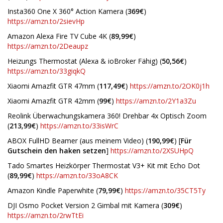
Insta360 One X 360° Action Kamera (
369€
)
https://amzn.to/2sievHp
Amazon Alexa Fire TV Cube 4K (
89,99€
)
https://amzn.to/2Deaupz
Heizungs Thermostat (Alexa & ioBroker Fähig) (
50,56€
)
https://amzn.to/33giqkQ
Xiaomi Amazfit GTR 47mm (
117,49€
)
https://amzn.to/2OK0j1h
Xiaomi Amazfit GTR 42mm (
99€
)
https://amzn.to/2Y1a3Zu
Reolink Überwachungskamera 360! Drehbar 4x Optisch Zoom
(
213,99€
)
https://amzn.to/33isWrC
ABOX FullHD Beamer (aus meinem Video) (
190,99€
) [
Für
Gutschein den haken setzen
]
https://amzn.to/2XSUHpQ
Tado Smartes Heizkörper Thermostat V3+ Kit mit Echo Dot
(
89,99€
)
https://amzn.to/33oA8CK
Amazon Kindle Paperwhite (
79,99€
)
https://amzn.to/35CT5Ty
DJI Osmo Pocket Version 2 Gimbal mit Kamera (
309€
)
https://amzn.to/2rwTtEi