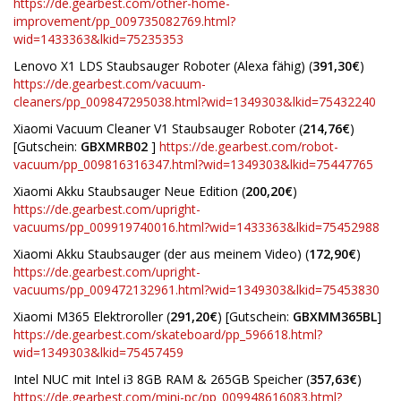
https://de.gearbest.com/other-home-
improvement/pp_009735082769.html?
wid=1433363&lkid=75235353
Lenovo X1 LDS Staubsauger Roboter (Alexa fähig) (
391,30€
)
https://de.gearbest.com/vacuum-
cleaners/pp_009847295038.html?wid=1349303&lkid=75432240
Xiaomi Vacuum Cleaner V1 Staubsauger Roboter (
214,76€
)
[Gutschein:
GBXMRB02
]
https://de.gearbest.com/robot-
vacuum/pp_009816316347.html?wid=1349303&lkid=75447765
Xiaomi Akku Staubsauger Neue Edition (
200,20€
)
https://de.gearbest.com/upright-
vacuums/pp_009919740016.html?wid=1433363&lkid=75452988
Xiaomi Akku Staubsauger (der aus meinem Video) (
172,90€
)
https://de.gearbest.com/upright-
vacuums/pp_009472132961.html?wid=1349303&lkid=75453830
Xiaomi M365 Elektroroller (
291,20€
) [Gutschein:
GBXMM365BL
]
https://de.gearbest.com/skateboard/pp_596618.html?
wid=1349303&lkid=75457459
Intel NUC mit Intel i3 8GB RAM & 265GB Speicher (
357,63€
)
https://de.gearbest.com/mini-pc/pp_009948616083.html?