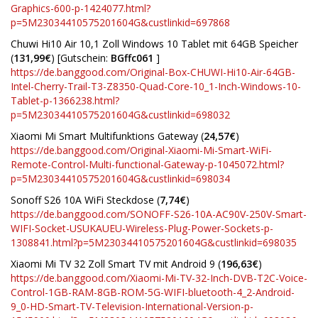
Graphics-600-p-1424077.html?
p=5M23034410575201604G&custlinkid=697868
Chuwi Hi10 Air 10,1 Zoll Windows 10 Tablet mit 64GB Speicher
(
131,99€
) [Gutschein:
BGffc061
]
https://de.banggood.com/Original-Box-CHUWI-Hi10-Air-64GB-
Intel-Cherry-Trail-T3-Z8350-Quad-Core-10_1-Inch-Windows-10-
Tablet-p-1366238.html?
p=5M23034410575201604G&custlinkid=698032
Xiaomi Mi Smart Multifunktions Gateway (
24,57€
)
https://de.banggood.com/Original-Xiaomi-Mi-Smart-WiFi-
Remote-Control-Multi-functional-Gateway-p-1045072.html?
p=5M23034410575201604G&custlinkid=698034
Sonoff S26 10A WiFi Steckdose (
7,74€
)
https://de.banggood.com/SONOFF-S26-10A-AC90V-250V-Smart-
WIFI-Socket-USUKAUEU-Wireless-Plug-Power-Sockets-p-
1308841.html?p=5M23034410575201604G&custlinkid=698035
Xiaomi Mi TV 32 Zoll Smart TV mit Android 9 (
196,63€
)
https://de.banggood.com/Xiaomi-Mi-TV-32-Inch-DVB-T2C-Voice-
Control-1GB-RAM-8GB-ROM-5G-WIFI-bluetooth-4_2-Android-
9_0-HD-Smart-TV-Television-International-Version-p-