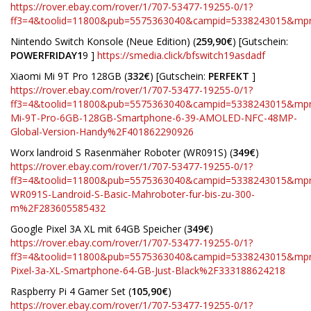
https://rover.ebay.com/rover/1/707-53477-19255-0/1?
ff3=4&toolid=11800&pub=5575363040&campid=5338243015&m
Nintendo Switch Konsole (Neue Edition) (
259,90€
) [Gutschein:
POWERFRIDAY1
9 ]
https://smedia.click/bfswitch19asdadf
Xiaomi Mi 9T Pro 128GB (
332€
) [Gutschein:
PERFEKT
]
https://rover.ebay.com/rover/1/707-53477-19255-0/1?
ff3=4&toolid=11800&pub=5575363040&campid=5338243015&mp
Mi-9T-Pro-6GB-128GB-Smartphone-6-39-AMOLED-NFC-48MP-
Global-Version-Handy%2F401862290926
Worx landroid S Rasenmäher Roboter (WR091S) (
349€
)
https://rover.ebay.com/rover/1/707-53477-19255-0/1?
ff3=4&toolid=11800&pub=5575363040&campid=5338243015&m
WR091S-Landroid-S-Basic-Mahroboter-fur-bis-zu-300-
m%2F283605585432
Google Pixel 3A XL mit 64GB Speicher (
349€
)
https://rover.ebay.com/rover/1/707-53477-19255-0/1?
ff3=4&toolid=11800&pub=5575363040&campid=5338243015&m
Pixel-3a-XL-Smartphone-64-GB-Just-Black%2F333188624218
Raspberry Pi 4 Gamer Set (
105,90€
)
https://rover.ebay.com/rover/1/707-53477-19255-0/1?