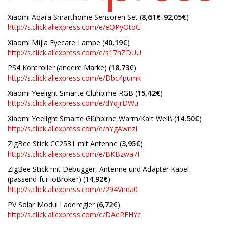
Xiaomi Aqara Smarthome Sensoren Set (
8,61€-92,05€
)
http://s.click.aliexpress.com/e/eQPyOtoG
Xiaomi Mijia Eyecare Lampe (
40,19€
)
http://s.click.aliexpress.com/e/s17nZDUU
PS4 Kontroller (andere Marke) (
18,73€
)
http://s.click.aliexpress.com/e/Dbc4pumk
Xiaomi Yeelight Smarte Glühbirne RGB (
15,42€
)
http://s.click.aliexpress.com/e/dYqjrDWu
Xiaomi Yeelight Smarte Glühbirne Warm/Kalt Weiß (
14,50€
)
http://s.click.aliexpress.com/e/nYgAwnzI
ZigBee Stick CC2531 mit Antenne (
3,95€
)
http://s.click.aliexpress.com/e/BKBzwa7I
ZigBee Stick mit Debugger, Antenne und Adapter Kabel
(passend für ioBroker) (
14,92€
)
http://s.click.aliexpress.com/e/294Vnda0
PV Solar Modul Laderegler (
6,72€
)
http://s.click.aliexpress.com/e/DAeREHYc