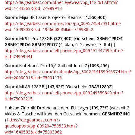
https://de.gearbest.com/other-eyewear/pp_1122617.html?
wid=1433363&lkid=74989913
Xiaomi Mijia 4K Laser Projektor Beamer (
1.550,40€
)
https://de.gearbest.com/projectors/pp_009574547031.html?
wid=1349303&lkid=19666080&lkid=74998852
Xiaomi Mi 9T Pro 128GB (
327,40€
) [Gutschein:
GBM9TPRO4
GBM9TPRO6
GBM9TPRO7
(4=blau, 6=Schwarz, 7=Rot) ]
https://de.gearbest.com/cell-phones/pp_009491447599.html?
lkid=74999441
Xiaomi Notebook Pro 15,6 Zoll mit Intel i7 (
1093,49€
)
https://de.gearbest.com/ultrabooks/pp_3002414189045374.html?
wid=2000001&lkid=75001175
Xiaomi Mi A3 128GB (
147,62€
) [Gutschein:
GBA312802
]
https://de.gearbest.com/cell-phones/pp_009249559840.html?
lkid=75002215
Hubsan Zino 4K Drohne aus dem EU Lager (
199,73€
) (wer mit 2
Akkus & Tasche will kann den Gutschein nehmen:
GBSMHDZINO
)
https://de.gearbest.com/rc-
quadcopters/pp_009204759533.html?
wid=1640583&lkid=75003062