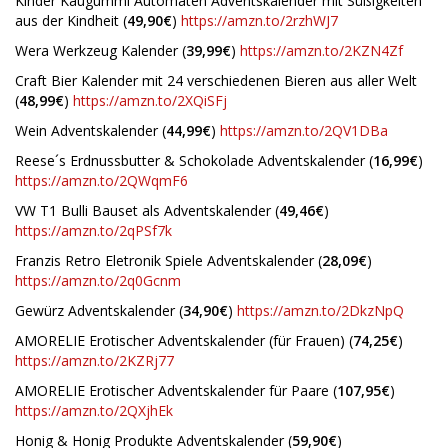
Kinder Kaugummi Automaten Adventskalender mit Süßigkeiten
aus der Kindheit (
49,90€
)
https://amzn.to/2rzhWJ7
Wera Werkzeug Kalender (
39,99€
)
https://amzn.to/2KZN4Zf
Craft Bier Kalender mit 24 verschiedenen Bieren aus aller Welt
(
48,99€
)
https://amzn.to/2XQiSFj
Wein Adventskalender (
44,99€
)
https://amzn.to/2QV1DBa
Reese´s Erdnussbutter & Schokolade Adventskalender (
16,99€
)
https://amzn.to/2QWqmF6
VW T1 Bulli Bauset als Adventskalender (
49,46€
)
https://amzn.to/2qPSf7k
Franzis Retro Eletronik Spiele Adventskalender (
28,09€
)
https://amzn.to/2q0Gcnm
Gewürz Adventskalender (
34,90€
)
https://amzn.to/2DkzNpQ
AMORELIE Erotischer Adventskalender (für Frauen) (
74,25€
)
https://amzn.to/2KZRj77
AMORELIE Erotischer Adventskalender für Paare (
107,95€
)
https://amzn.to/2QXjhEk
Honig & Honig Produkte Adventskalender (
59,90€
)