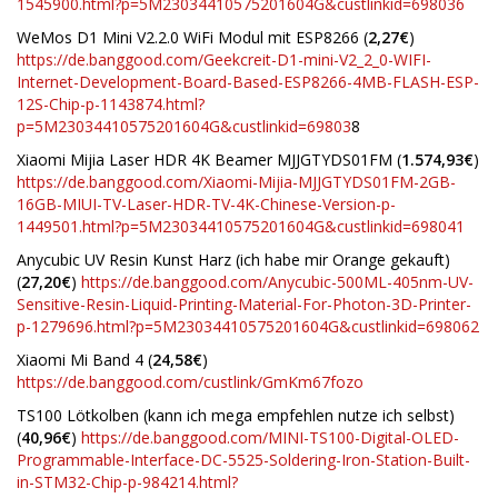
1545900.html?p=5M23034410575201604G&custlinkid=698036
WeMos D1 Mini V2.2.0 WiFi Modul mit ESP8266 (
2,27€
)
https://de.banggood.com/Geekcreit-D1-mini-V2_2_0-WIFI-
Internet-Development-Board-Based-ESP8266-4MB-FLASH-ESP-
12S-Chip-p-1143874.html?
p=5M23034410575201604G&custlinkid=69803
8
Xiaomi Mijia Laser HDR 4K Beamer MJJGTYDS01FM (
1.574,93€
)
https://de.banggood.com/Xiaomi-Mijia-MJJGTYDS01FM-2GB-
16GB-MIUI-TV-Laser-HDR-TV-4K-Chinese-Version-p-
1449501.html?p=5M23034410575201604G&custlinkid=698041
Anycubic UV Resin Kunst Harz (ich habe mir Orange gekauft)
(
27,20€
)
https://de.banggood.com/Anycubic-500ML-405nm-UV-
Sensitive-Resin-Liquid-Printing-Material-For-Photon-3D-Printer-
p-1279696.html?p=5M23034410575201604G&custlinkid=698062
Xiaomi Mi Band 4 (
24,58€
)
https://de.banggood.com/custlink/GmKm67fozo
TS100 Lötkolben (kann ich mega empfehlen nutze ich selbst)
(
40,96€
)
https://de.banggood.com/MINI-TS100-Digital-OLED-
Programmable-Interface-DC-5525-Soldering-Iron-Station-Built-
in-STM32-Chip-p-984214.html?