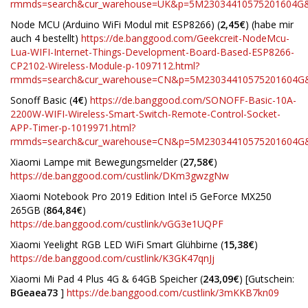
rmmds=search&cur_warehouse=UK&p=5M23034410575201604G&c
Node MCU (Arduino WiFi Modul mit ESP8266) (
2,45€
) (habe mir
auch 4 bestellt)
https://de.banggood.com/Geekcreit-NodeMcu-
Lua-WIFI-Internet-Things-Development-Board-Based-ESP8266-
CP2102-Wireless-Module-p-1097112.html?
rmmds=search&cur_warehouse=CN&p=5M23034410575201604G&c
Sonoff Basic (
4€
)
https://de.banggood.com/SONOFF-Basic-10A-
2200W-WIFI-Wireless-Smart-Switch-Remote-Control-Socket-
APP-Timer-p-1019971.html?
rmmds=search&cur_warehouse=CN&p=5M23034410575201604G&c
Xiaomi Lampe mit Bewegungsmelder (
27,58€
)
https://de.banggood.com/custlink/DKm3gwzgNw
Xiaomi Notebook Pro 2019 Edition Intel i5 GeForce MX250
265GB (
864,84€
)
https://de.banggood.com/custlink/vGG3e1UQPF
Xiaomi Yeelight RGB LED WiFi Smart Glühbirne (
15,38€
)
https://de.banggood.com/custlink/K3GK47qnJj
Xiaomi Mi Pad 4 Plus 4G & 64GB Speicher (
243,09€
) [Gutschein:
BGeaea73
]
https://de.banggood.com/custlink/3mKKB7kn09