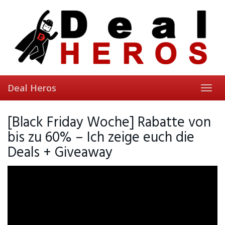
Skip
to
main
content
Deal Heros
Toggl
navig
[Black Friday Woche] Rabatte von
bis zu 60% – Ich zeige euch die
Deals + Giveaway