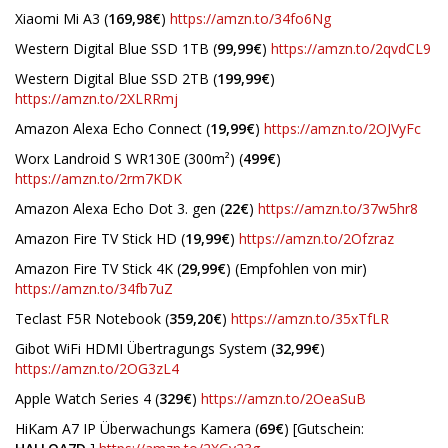
Xiaomi Mi A3 (
169,98€
)
https://amzn.to/34fo6Ng
Western Digital Blue SSD 1TB (
99,99€
)
https://amzn.to/2qvdCL9
Western Digital Blue SSD 2TB (
199,99€
)
https://amzn.to/2XLRRmj
Amazon Alexa Echo Connect (
19,99€
)
https://amzn.to/2OJVyFc
Worx Landroid S WR130E (300m²) (
499€
)
https://amzn.to/2rm7KDK
Amazon Alexa Echo Dot 3. gen (
22€
)
https://amzn.to/37w5hr8
Amazon Fire TV Stick HD (
19,99€
)
https://amzn.to/2Ofzraz
Amazon Fire TV Stick 4K (
29,99€
) (Empfohlen von mir)
https://amzn.to/34fb7uZ
Teclast F5R Notebook (
359,20€
)
https://amzn.to/35xTfLR
Gibot WiFi HDMI Übertragungs System (
32,99€
)
https://amzn.to/2OG3zL4
Apple Watch Series 4 (
329€
)
https://amzn.to/2OeaSuB
HiKam A7 IP Überwachungs Kamera (
69€
) [Gutschein: