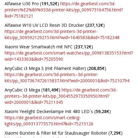
Alfawise U30 Pro (
191,52€
)
https://de.gearbest.com/3d-
printers%E2%80%933d-printer-kits/pp_009973164756.html?
lkid=75182121
Alfawise W10 UV LCD Resin 3D Drucker
(237,12€
)
https://de.gearbest.com/3d-printers-3d-printer-
kits/pp_009592129215.html?wid=1640583&lkid=75182348
Xiaomi Wear Smartwatch mit NFC (
237,12€
)
https://de.gearbest.com/smart-watches/pp_009813835153.html?
wid=1433363&lkid=75205590
AnyCubic i3 Mega S (mit Filament Halter) (
208,85€
)
https://de.gearbest.com/3d-printers–3d-printer-
kits/pp_3007367472615837.html?wid=2000001&lkid=75210794
AnyCubic i3 Mega (
181,49€
)
https://de.gearbest.com/3d-
printers–3d-printer-kits/pp_3004552973350950.html?
wid=2000001&lkid=75211345
Xiaomi Yeelight Deckenlampe mit 480 LED´s (
59,28€
)
https://de.gearbest.com/smart-ceiling-
lights/pp_009313773573.html?lkid=75215126
Xiaomi Bürsten & Filter kit für Staubsauger Roboter (
7,29€
)