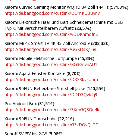
Xiaomi Curved Gaming Monitor WQHD 34 Zoll 144Hz (
571,31€
)
https://de.banggood.com/custlink/DDmKQ3Bynv
Xiaomi Elektrische Haar und Bart Schneidemaschine mit USB
Typ-C Mit verschstellbarem Aufsatz (
23,57€
)
https://de.banggood.com/custlink/vDDKnmofnS
Xiaomi Mi 4S Smart TV 4K 43 Zoll Android 9 (
308,32€
)
https://de.banggood.com/custlink/GGKDsKgFeu
Xiaomi Mobile Elektrische Luftpumpe (
45,33€
)
https://de.banggood.com/custlink/KG3GnvnAU1
Xiaomi Aqara Fenster Kontakte (
8,70€
)
https://de.banggood.com/custlink/DK33bvsU5m
Xiaomi 90FUN Beheizbare Softshell Jacke (
140,55€
)
https://de.banggood.com/custlink/DDD3Qvb2j9
Pro Android Box (
31,51€
)
https://de.banggood.com/custlink/3KmGQ3Qq4k
Xiaomi 90FUN Turnschuhe (
22,21€
)
https://de.banggood.com/custlink/G3vDQvQkTT
Sonoff SV (5V bis 24V) (
5,98€
)