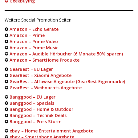
✪ Geekbuying
Weitere Special Promotion Seiten
✪
Amazon – Echo Geräte
✪
Amazon – Prime
✪
Amazon – Prime Video
✪
Amazon – Prime Music
✪
Amazon – Audible Hörbücher (6 Monate 50% sparen)
✪
Amazon – SmartHome Produkte
✪
GearBest – EU Lager
✪
GearBest – Xiaomi Angebote
✪
GearBest – Alfawise Angebote (GearBest Eigenmarke)
✪
GearBest – Weihnachts Angebote
✪
Banggood – EU Lager
✪
Banggood – Spacials
✪
Banggood – Home & Outdoor
✪
Banggood – Technik Deals
✪
Banggood – Preis Sturm
✪
ebay – Home Entertainment Angebote
✪
ebay – Smartphone Angebote