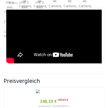
Menu
Preisvergleich
509,01 €
348,39 €
Gutschein: BGFIMIX8SE11