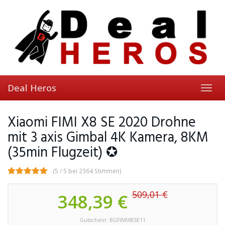
Skip
to
main
content
Deal Heros
Toggl
navig
Xiaomi FIMI X8 SE 2020 Drohne
mit 3 axis Gimbal 4K Kamera, 8KM
(35min Flugzeit) ✪
(5 / 5 bei 2364 Stimmen)
509,01 €
348,39 €
Gutschein: BGFIMIX8SE11