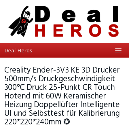
Skip
to
main
content
Deal Heros
Toggl
navig
Creality Ender-3V3 KE 3D Drucker
500mm/s Druckgeschwindigkeit
300℃ Druck 25-Punkt CR Touch
Hotend mit 60W Keramischer
Heizung Doppellüfter Intelligente
UI und Selbsttest für Kalibrierung
220*220*240mm ✪