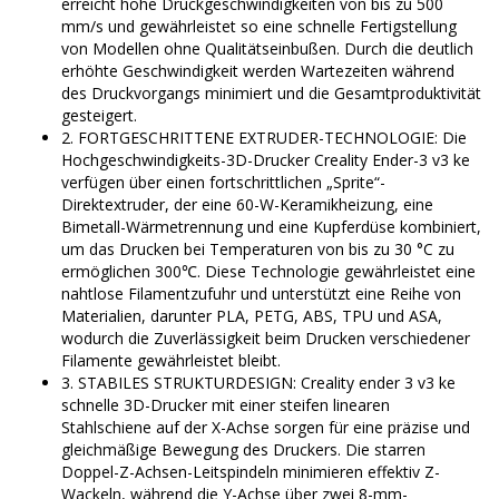
erreicht hohe Druckgeschwindigkeiten von bis zu 500
mm/s und gewährleistet so eine schnelle Fertigstellung
von Modellen ohne Qualitätseinbußen. Durch die deutlich
erhöhte Geschwindigkeit werden Wartezeiten während
des Druckvorgangs minimiert und die Gesamtproduktivität
gesteigert.
2. FORTGESCHRITTENE EXTRUDER-TECHNOLOGIE: Die
Hochgeschwindigkeits-3D-Drucker Creality Ender-3 v3 ke
verfügen über einen fortschrittlichen „Sprite“-
Direktextruder, der eine 60-W-Keramikheizung, eine
Bimetall-Wärmetrennung und eine Kupferdüse kombiniert,
um das Drucken bei Temperaturen von bis zu 30 °C zu
ermöglichen 300℃. Diese Technologie gewährleistet eine
nahtlose Filamentzufuhr und unterstützt eine Reihe von
Materialien, darunter PLA, PETG, ABS, TPU und ASA,
wodurch die Zuverlässigkeit beim Drucken verschiedener
Filamente gewährleistet bleibt.
3. STABILES STRUKTURDESIGN: Creality ender 3 v3 ke
schnelle 3D-Drucker mit einer steifen linearen
Stahlschiene auf der X-Achse sorgen für eine präzise und
gleichmäßige Bewegung des Druckers. Die starren
Doppel-Z-Achsen-Leitspindeln minimieren effektiv Z-
Wackeln, während die Y-Achse über zwei 8-mm-