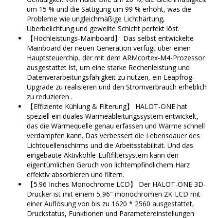
um 15 % und die Sättigung um 99 % erhöht, was die
Probleme wie ungleichmäßige Lichthärtung,
Überbelichtung und gewellte Schicht perfekt löst.
【Hochleistungs-Mainboard】 Das selbst entwickelte
Mainboard der neuen Generation verfügt über einen
Hauptsteuerchip, der mit dem ARMcortex-M4-Prozessor
ausgestattet ist, um eine starke Rechenleistung und
Datenverarbeitungsfähigkeit zu nutzen, ein Leapfrog-
Upgrade zu realisieren und den Stromverbrauch erheblich
zu reduzieren .
【Effiziente Kühlung & Filterung】 HALOT-ONE hat
speziell ein duales Wärmeableitungssystem entwickelt,
das die Wärmequelle genau erfassen und Wärme schnell
verdampfen kann. Das verbessert die Lebensdauer des
Lichtquellenschirms und die Arbeitsstabilität. Und das
eingebaute Aktivkohle-Luftfiltersystem kann den
eigentümlichen Geruch von lichtempfindlichem Harz
effektiv absorbieren und filtern.
【5.96 Inches Monochrome LCD】 Der HALOT-ONE 3D-
Drucker ist mit einem 5,96″ monochromen 2K-LCD mit
einer Auflösung von bis zu 1620 * 2560 ausgestattet,
Druckstatus, Funktionen und Parametereinstellungen