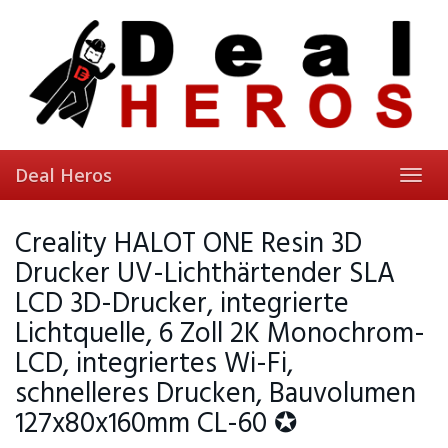
Skip
to
main
content
Deal Heros
Toggl
navig
Creality HALOT ONE Resin 3D
Drucker UV-Lichthärtender SLA
LCD 3D-Drucker, integrierte
Lichtquelle, 6 Zoll 2K Monochrom-
LCD, integriertes Wi-Fi,
schnelleres Drucken, Bauvolumen
127x80x160mm CL-60 ✪