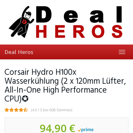
Skip
to
main
content
Deal Heros
Toggl
navig
Corsair Hydro H100x
Wasserkühlung (2 x 120mm Lüfter,
All-In-One High Performance
CPU)✪
(4.5 / 5 bei 608 Stimmen)
94,90 €