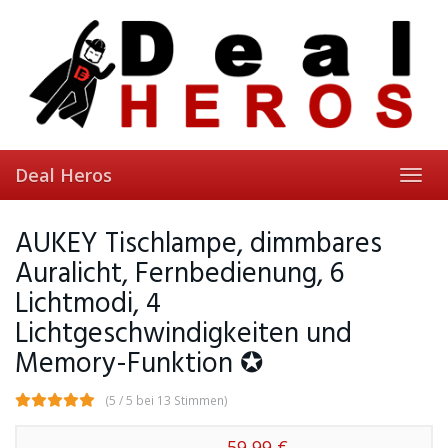
Skip
to
main
content
Deal Heros
Toggl
navig
AUKEY Tischlampe, dimmbares
Auralicht, Fernbedienung, 6
Lichtmodi, 4
Lichtgeschwindigkeiten und
Memory-Funktion ✪
(5 / 5 bei 13 Stimmen)
59,99 €