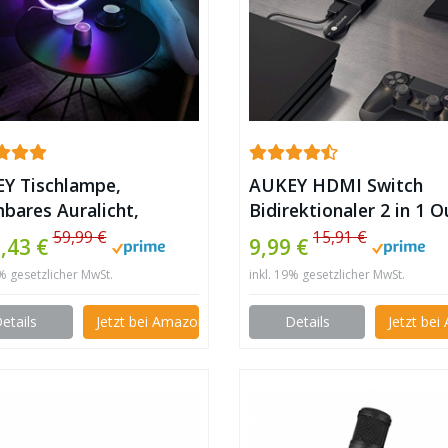
Y Tischlampe,
AUKEY HDMI Switch
bares Auralicht,
Bidirektionaler 2 in 1 O
bedienung, 6 Lichtmodi,
Unterstützt 3D und 4K
59,99 €
15,91 €
,43 €
9,99 €
chtgeschwindigkeiten
HDMI Umschalter ✪
9% gesetzlicher MwSt.
inkl. 19% gesetzlicher MwSt.
Memory-Funktion ✪
etails
Jetzt bei Amazon kaufen
Details
Jetzt be