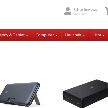
Echte Reviews
von Usern
andy & Tablet
Computer
Haushalt
Licht