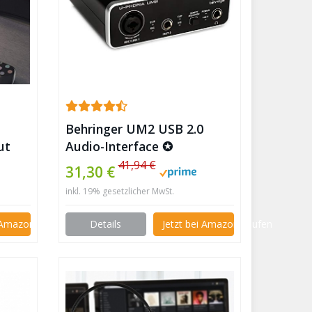
Behringer UM2 USB 2.0
ut
Audio-Interface ✪
 Oder
41,94 €
31,30 €
inkl. 19% gesetzlicher MwSt.
i Amazon kaufen
Details
Jetzt bei Amazon kaufen