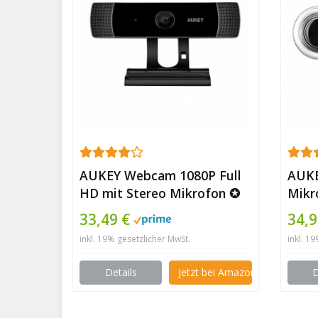
AUKEY Webcam 1080P Full
AUKE
HD mit Stereo Mikrofon ✪
Mikr
– pe
33,49 €
34,9
Stre
inkl. 19% gesetzlicher MwSt.
inkl. 1
Details
Jetzt bei Amazon kaufen
D