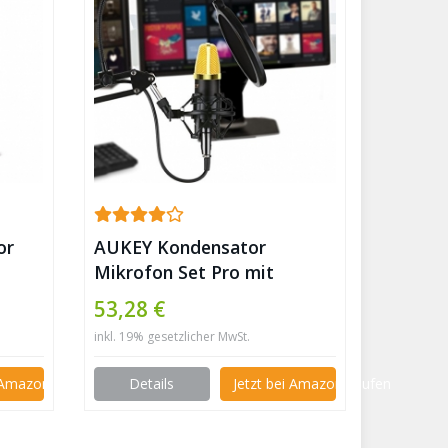
or
AUKEY Kondensator
Mikrofon Set Pro mit
r
Ständer, Popschutz,
53,28 €
geeignet für Studio und
inkl. 19% gesetzlicher MwSt.
Rundfunk Aufnahmen ✪
i Amazon kaufen
Details
Jetzt bei Amazon kaufen