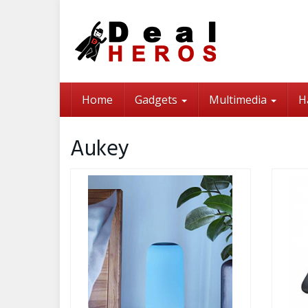
Skip
to
main
content
Home
Gadgets
Multimedia
H
Aukey