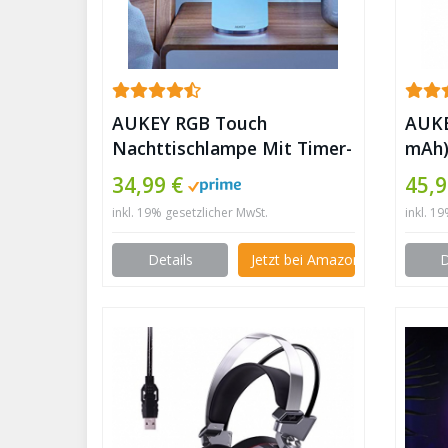
AUKEY RGB Touch
AUKE
Nachttischlampe Mit Timer-
mAh)
Funktion, Dimmbares
kabe
34,99 €
45,9
Warmweißes Licht &
klap
inkl. 19% gesetzlicher MwSt.
inkl. 1
Farbwechsel, Nachtlicht Mit
Memory-Funktion Für
Details
Jetzt bei Amazon kaufen
D
Wohn- und Schlafzimmer ✪