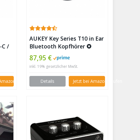
AUKEY Key Series T10 in Ear
-C /
Bluetooth Kopfhörer ✪
ner
87,95 €
inkl. 19% gesetzlicher MwSt.
i Amazon kaufen
Details
Jetzt bei Amazon kaufen