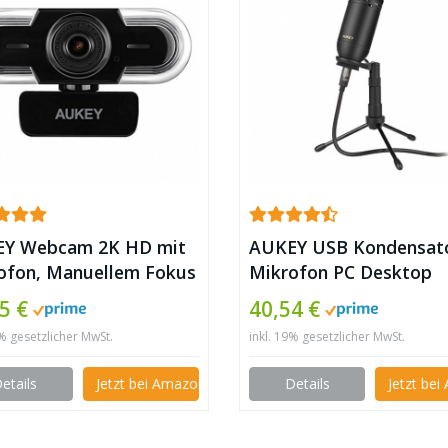
Y Webcam 2K HD mit
AUKEY USB Kondensat
ofon, Manuellem Fokus
Mikrofon PC Desktop
rfekt geeignet zum
Microphone mit Stände
5 €
40,54 €
amen auf Twitch ✪
und Windschutz ✪
9% gesetzlicher MwSt.
inkl. 19% gesetzlicher MwSt.
etails
Jetzt bei Amazon kaufen
Details
Jetzt be