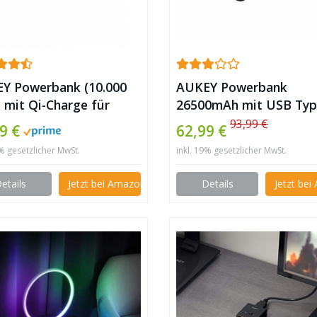
Y Powerbank (10.000
AUKEY Powerbank
 mit Qi-Charge für
26500mAh mit USB Typ
lloses Laden &
Quick Charge 3.0 Exter
93,99 €
9 €
62,99 €
pbarem Standfüßen ✪
Akku für Laptop ✪
9% gesetzlicher MwSt.
inkl. 19% gesetzlicher MwSt.
etails
Jetzt bei Amazon kaufen
Details
Jetzt be