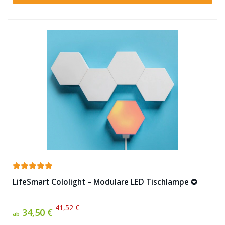
LifeSmart Cololight – Modulare LED Tischlampe ✪
41,52 €
34,50 €
ab