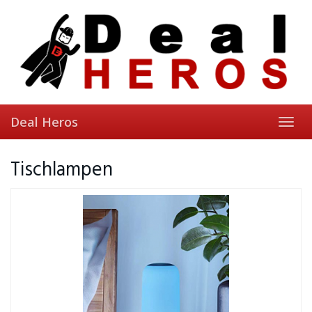
Skip
to
main
content
Deal Heros
Toggl
navig
Tischlampen