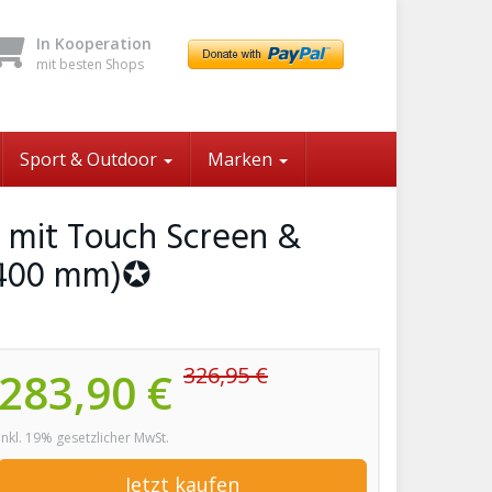
In Kooperation
mit besten Shops
Sport & Outdoor
Marken
 mit Touch Screen &
x 400 mm)✪
326,95 €
283,90 €
inkl. 19% gesetzlicher MwSt.
Jetzt kaufen