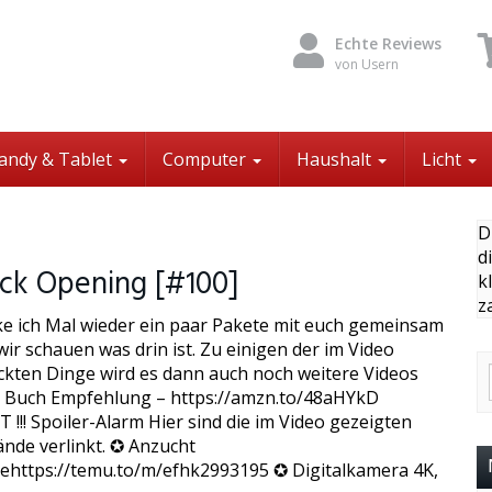
Echte Reviews
von Usern
andy & Tablet
Computer
Haushalt
Licht
D
d
ck Opening [#100]
k
z
ke ich Mal wieder ein paar Pakete mit euch gemeinsam
ir schauen was drin ist. Zu einigen der im Video
kten Dinge wird es dann auch noch weitere Videos
 Buch Empfehlung – https://amzn.to/48aHYkD
!!! Spoiler-Alarm Hier sind die im Video gezeigten
nde verlinkt. ✪ Anzucht
lehttps://temu.to/m/efhk2993195 ✪ Digitalkamera 4K,