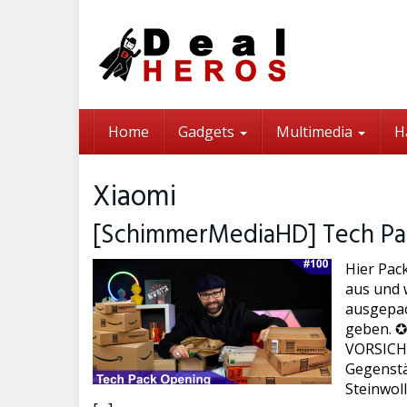
Skip
to
main
content
Home
Gadgets
Multimedia
H
Xiaomi
[SchimmerMediaHD] Tech Pa
Hier Pac
aus und w
ausgepac
geben. ✪
VORSICHT 
Gegenstä
Steinwol