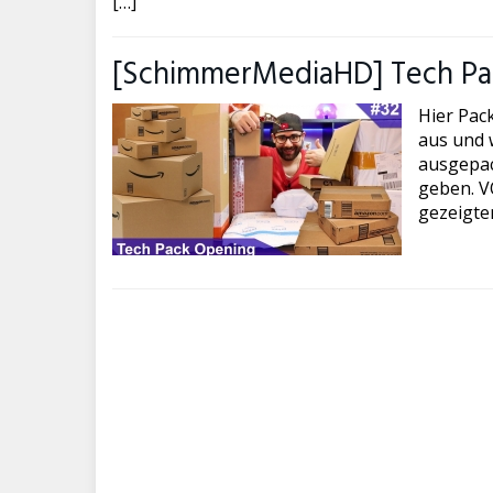
[…]
[SchimmerMediaHD] Tech Pac
Hier Pac
aus und w
ausgepac
geben. VO
gezeigte