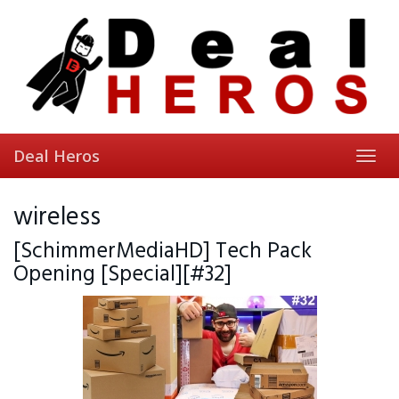
Skip
to
main
content
Deal Heros
Toggl
navig
wireless
[SchimmerMediaHD] Tech Pack
Opening [Special][#32]