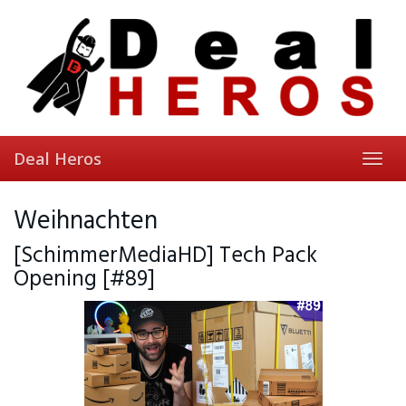
Skip
to
main
content
Deal Heros
Toggl
navig
Weihnachten
[SchimmerMediaHD] Tech Pack
Opening [#89]