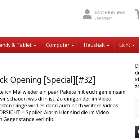
Echte Reviews
von Usern
andy & Tablet
Computer
Haushalt
Licht
D
d
k Opening [Special][#32]
k
z
ke ich Mal wieder ein paar Pakete mit euch gemeinsam
ir schauen was drin ist. Zu einigen der im Video
kten Dinge wird es dann auch noch weitere Videos
RSICHT !!! Spoiler-Alarm Hier sind die im Video
n Gegenstände verlinkt.