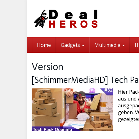
Skip
to
main
content
Home
Gadgets
Multimedia
H
Version
[SchimmerMediaHD] Tech Pac
Hier Pac
aus und w
ausgepac
geben. VO
gezeigte