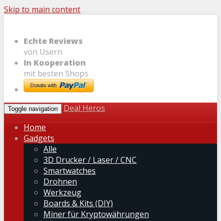
Skip to main content
Echte Reviews
von Usern
In Kooperation
mit besten Shops
Deal Heros
Toggle navigation
Home
Gadgets
Alle
3D Drucker / Laser / CNC
Smartwatches
Drohnen
Werkzeug
Boards & Kits (DIY)
Miner für Kryptowährungen