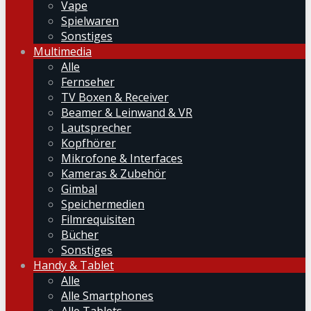
Vape
Spielwaren
Sonstiges
Multimedia
Alle
Fernseher
TV Boxen & Receiver
Beamer & Leinwand & VR
Lautsprecher
Kopfhörer
Mikrofone & Interfaces
Kameras & Zubehör
Gimbal
Speichermedien
Filmrequisiten
Bücher
Sonstiges
Handy & Tablet
Alle
Alle Smartphones