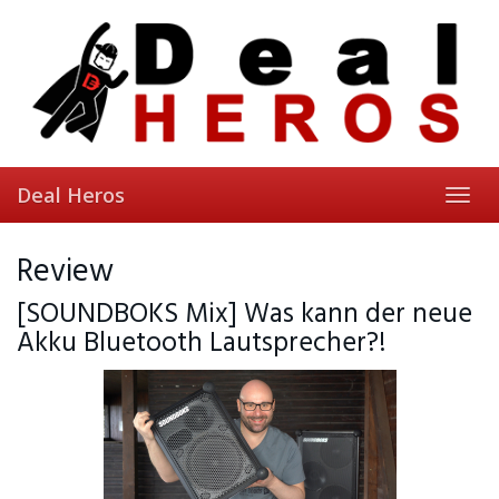
Skip
to
main
content
Deal Heros
Toggl
navig
Review
[SOUNDBOKS Mix] Was kann der neue
Akku Bluetooth Lautsprecher?!