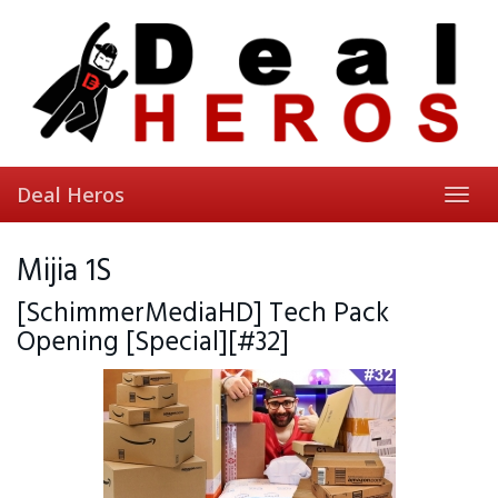
Skip
to
main
content
Deal Heros
Toggl
navig
Mijia 1S
[SchimmerMediaHD] Tech Pack
Opening [Special][#32]