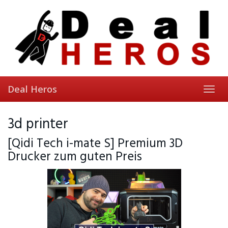
Skip
to
main
content
Deal Heros
Toggl
navig
3d printer
[Qidi Tech i-mate S] Premium 3D
Drucker zum guten Preis