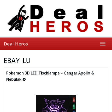
Skip
to
main
content
Deal Heros
Toggl
navig
EBAY-LU
Pokemon 3D LED Tischlampe – Gengar Apollo &
Nebulak ✪