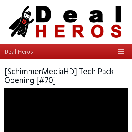
Skip
to
main
content
Deal Heros
Toggl
navig
[SchimmerMediaHD] Tech Pack
Opening [#70]