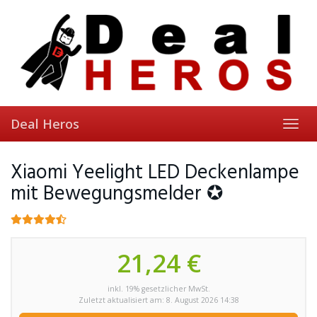
Skip
to
main
content
Deal Heros
Toggl
navig
Xiaomi Yeelight LED Deckenlampe
mit Bewegungsmelder ✪
21,24 €
inkl. 19% gesetzlicher MwSt.
Zuletzt aktualisiert am: 8. August 2026 14:38