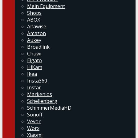
Mein Equipment
Shops
ABOX
Alfawise
Amazon
Aukey
Broadlink
Chuwi
Elgato
HiKam
Ikea
Insta360
Instar
Markenlos
Schellenberg
SchimmerMediaHD
Sonoff
Vevor
Worx
Xiaomi