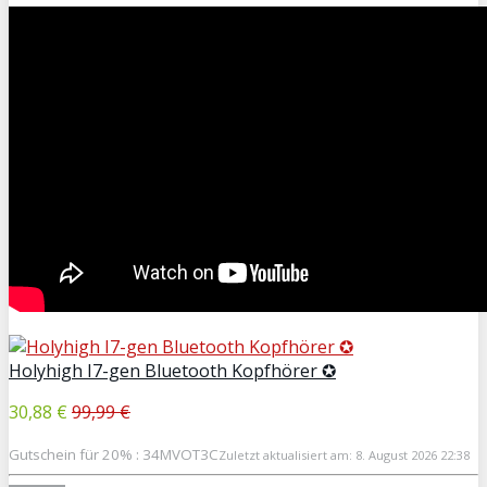
Holyhigh I7-gen Bluetooth Kopfhörer ✪
30,88 €
99,99 €
Gutschein für 20% : 34MVOT3C
Zuletzt aktualisiert am: 8. August 2026 22:38