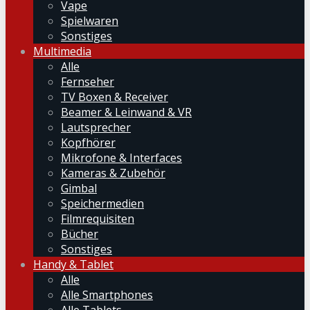
Vape
Spielwaren
Sonstiges
Multimedia
Alle
Fernseher
TV Boxen & Receiver
Beamer & Leinwand & VR
Lautsprecher
Kopfhörer
Mikrofone & Interfaces
Kameras & Zubehör
Gimbal
Speichermedien
Filmrequisiten
Bücher
Sonstiges
Handy & Tablet
Alle
Alle Smartphones