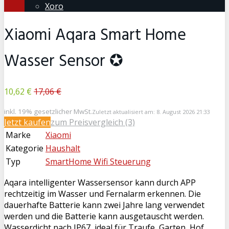
Xoro
Xiaomi Aqara Smart Home
Wasser Sensor ✪
10,62 €
17,06 €
inkl. 19% gesetzlicher MwSt.
Zuletzt aktualisiert am: 8. August 2026 21:33
Jetzt kaufen
zum Preisvergleich (3)
Marke
Xiaomi
Kategorie
Haushalt
Typ
SmartHome Wifi Steuerung
Aqara intelligenter Wassersensor kann durch APP
rechtzeitig im Wasser und Fernalarm erkennen. Die
dauerhafte Batterie kann zwei Jahre lang verwendet
werden und die Batterie kann ausgetauscht werden.
Wasserdicht nach IP67, ideal für Traufe, Garten, Hof,