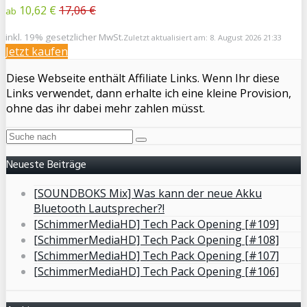
10,62 €
17,06 €
ab
inkl. 19% gesetzlicher MwSt.
Zuletzt aktualisiert am: 8. August 2026 21:33
Jetzt kaufen
Diese Webseite enthält Affiliate Links. Wenn Ihr diese
Links verwendet, dann erhalte ich eine kleine Provision,
ohne das ihr dabei mehr zahlen müsst.
Neueste Beiträge
[SOUNDBOKS Mix] Was kann der neue Akku
Bluetooth Lautsprecher?!
[SchimmerMediaHD] Tech Pack Opening [#109]
[SchimmerMediaHD] Tech Pack Opening [#108]
[SchimmerMediaHD] Tech Pack Opening [#107]
[SchimmerMediaHD] Tech Pack Opening [#106]