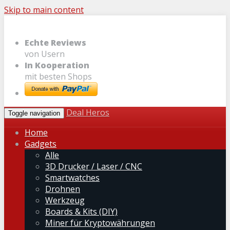
Skip to main content
Echte Reviews
von Usern
In Kooperation
mit besten Shops
Deal Heros
Toggle navigation
Home
Gadgets
Alle
3D Drucker / Laser / CNC
Smartwatches
Drohnen
Werkzeug
Boards & Kits (DIY)
Miner für Kryptowährungen