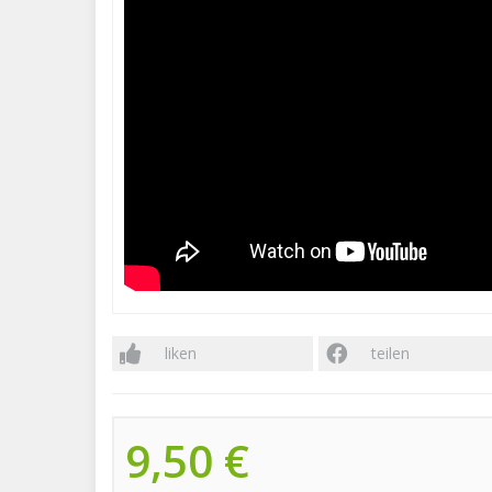
liken
teilen
9,50 €