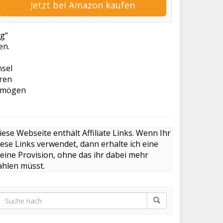
Jetzt bei Amazon kaufen
g“
en.
nsel
oren
ermögen
iese Webseite enthält Affiliate Links. Wenn Ihr
iese Links verwendet, dann erhalte ich eine
leine Provision, ohne das ihr dabei mehr
ahlen müsst.