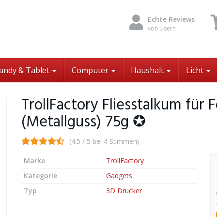
Echte Reviews
von Usern
andy & Tablet
Computer
Haushalt
Licht
TrollFactory Fliesstalkum für
(Metallguss) 75g ✪
(4.5 / 5 bei 4 Stimmen)
Marke
TrollFactory
Kategorie
Gadgets
Typ
3D Drucker