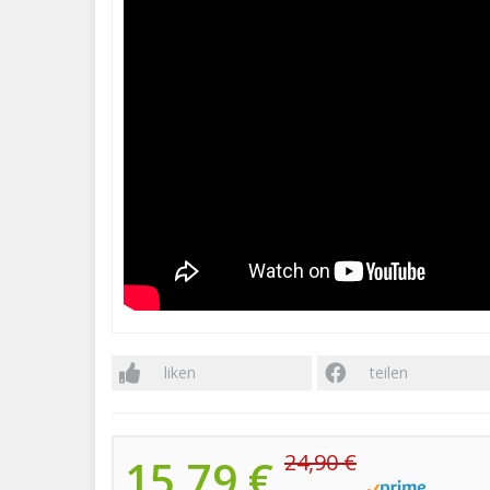
liken
teilen
24,90 €
15,79 €