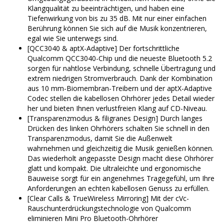
Klangqualität zu beeinträchtigen, und haben eine
Tiefenwirkung von bis zu 35 dB. Mit nur einer einfachen
Berührung können Sie sich auf die Musik konzentrieren,
egal wie Sie unterwegs sind.
[QCC3040 & aptX-Adaptive] Der fortschrittliche
Qualcomm QCC3040-Chip und die neueste Bluetooth 5.2
sorgen für nahtlose Verbindung, schnelle Übertragung und
extrem niedrigen Stromverbrauch. Dank der Kombination
aus 10 mm-Biomembran-Treibern und der aptX-Adaptive
Codec stellen die kabellosen Ohrhörer jedes Detail wieder
her und bieten Ihnen verlustfreien Klang auf CD-Niveau.
[Transparenzmodus & filigranes Design] Durch langes
Drücken des linken Ohrhörers schalten Sie schnell in den
Transparenzmodus, damit Sie die Außenwelt
wahrnehmen und gleichzeitig die Musik genießen können.
Das wiederholt angepasste Design macht diese Ohrhörer
glatt und kompakt. Die ultraleichte und ergonomische
Bauweise sorgt für ein angenehmes Tragegefühl, um Ihre
Anforderungen an echten kabellosen Genuss zu erfüllen.
[Clear Calls & TrueWireless Mirroring] Mit der cVc-
Rauschunterdrückungstechnologie von Qualcomm
eliminieren Mini Pro Bluetooth-Ohrhörer