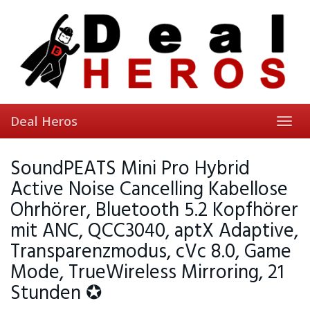
Skip
to
main
content
Deal Heros
Toggl
navig
SoundPEATS Mini Pro Hybrid
Active Noise Cancelling Kabellose
Ohrhörer, Bluetooth 5.2 Kopfhörer
mit ANC, QCC3040, aptX Adaptive,
Transparenzmodus, cVc 8.0, Game
Mode, TrueWireless Mirroring, 21
Stunden ✪