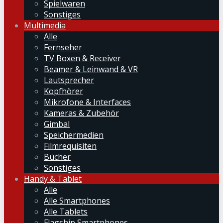
Spielwaren
Sonstiges
Multimedia
Alle
Fernseher
TV Boxen & Receiver
Beamer & Leinwand & VR
Lautsprecher
Kopfhörer
Mikrofone & Interfaces
Kameras & Zubehör
Gimbal
Speichermedien
Filmrequisiten
Bücher
Sonstiges
Handy & Tablet
Alle
Alle Smartphones
Alle Tablets
Flagship Smartphones