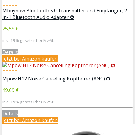
Mbuynow Bluetooth 5.0 Transmitter und Empfänger, 2-
in-1 Bluetooth Audio Adapter ✪
25,59 €
inkl. 19% gesetzlicher MwSt.
Details
Jetzt bei Amazon kaufen
Mpow H12 Noise Cancelling Kopfhörer (ANC) ✪
49,09 €
inkl. 19% gesetzlicher MwSt.
Details
Jetzt bei Amazon kaufen