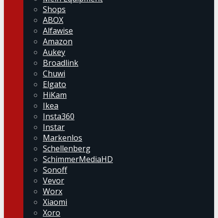
Shops
ABOX
Alfawise
Amazon
Aukey
Broadlink
Chuwi
Elgato
HiKam
Ikea
Insta360
Instar
Markenlos
Schellenberg
SchimmerMediaHD
Sonoff
Vevor
Worx
Xiaomi
Xoro