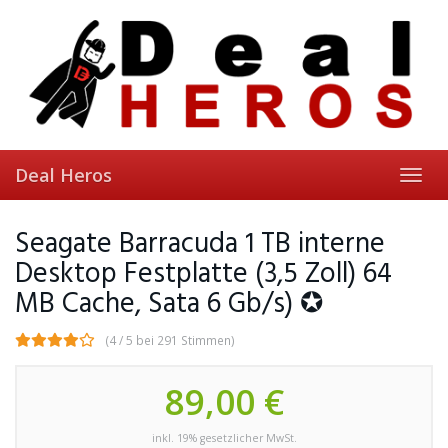
Skip
to
main
content
Deal Heros
Toggl
navig
Seagate Barracuda 1 TB interne
Desktop Festplatte (3,5 Zoll) 64
MB Cache, Sata 6 Gb/s) ✪
(4 / 5 bei 291 Stimmen)
89,00 €
inkl. 19% gesetzlicher MwSt.