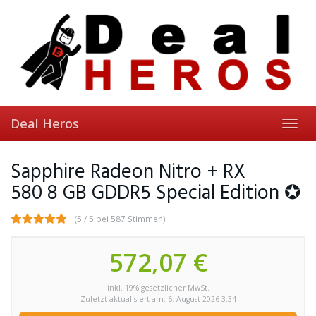
Skip
to
main
content
Deal Heros
Toggl
navig
Sapphire Radeon Nitro + RX
580 8 GB GDDR5 Special Edition ✪
(5 / 5 bei 587 Stimmen)
572,07 €
inkl. 19% gesetzlicher MwSt.
Zuletzt aktualisiert am: 6. August 2026 3:34